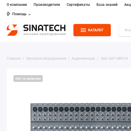
О компании
Производители
Сертификаты
База знаний
Акц
Помощь
КАТАЛОГ
Главная
Звуковое оборудование
Аудиомикшер
Qtex QAP MRV24
Нет в наличии