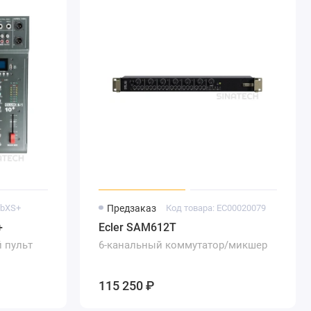
ubXS+
Предзаказ
Код товара: EC00020079
+
Ecler SAM612T
 пульт
6-канальный коммутатор/микшер
115 250 ₽