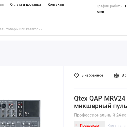
ии
Оплата и доставка
Контакты
График работы
П
МСК
В избранное
В 
Qtex QAP MRV24
микшерный пуль
Профессиональный 24-ка
Предзаказ
Код товара