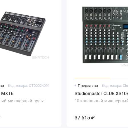
аз
Код товара: QT00024091
Предзаказ
Код товара: Cl
P MXT6
Studiomaster CLUB XS10
ный микшерный пульт
10-канальный микшерный
₽
37 515 ₽