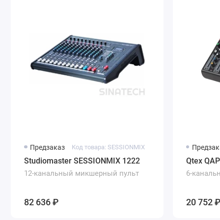
Предзаказ
Код товара: SESSIONMIX
Предзак
Studiomaster SESSIONMIX 1222
Qtex QA
12-канальный микшерный пульт
6-каналь
82 636 ₽
20 752 