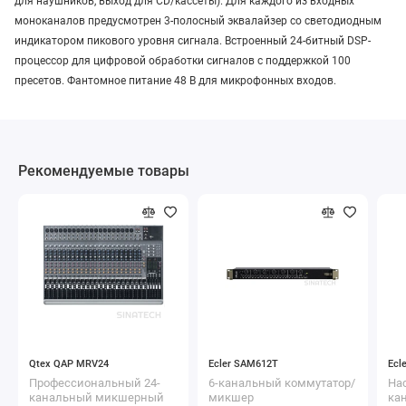
для наушников, выход для CD/кассеты). Для каждого из входных
моноканалов предусмотрен 3-полосный эквалайзер со светодиодным
индикатором пикового уровня сигнала. Встроенный 24-битный DSP-
процессор для цифровой обработки сигналов с поддержкой 100
пресетов. Фантомное питание 48 В для микрофонных входов.
Рекомендуемые товары
Qtex QAP MRV24
Ecler SAM612T
Профессиональный 24-
6-канальный коммутатор/
Нас
канальный микшерный
микшер
ка