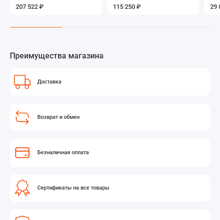
пульт
207 522 ₽
115 250 ₽
29 
Преимущества магазина
Доставка
Возврат и обмен
Безналичная оплата
Сертификаты на все товары