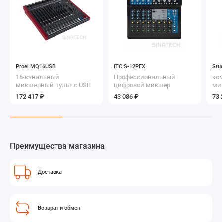
Proel MQ16USB
ITC S-12PFX
Stu
16-канальный
Профессиональный
ко
микшерный пульт с USB
цифровой микшер
ми
172 417 ₽
43 086 ₽
73 
Преимущества магазина
Доставка
Возврат и обмен