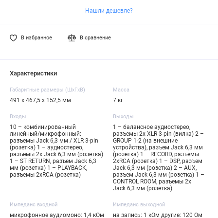
Нашли дешевле?
В избранное
В сравнение
Характеристики
Габаритные размеры (ШxГxВ)
Масса
491 x 467,5 x 152,5 мм
7 кг
Входы
Выходы
10 – комбинированный
1 – балансное аудиостерео,
линейный/микрофонный:
разъемы 2x XLR 3-pin (вилка) 2 –
разъемы Jack 6,3 мм / XLR 3-pin
GROUP 1-2 (на внешние
(розетка) 1 – аудиостерео,
устройства), разъем Jack 6,3 мм
разъемы 2x Jack 6,3 мм (розетка)
(розетка) 1 – RECORD, разъемы
1 – ST RETURN, разъем Jack 6,3
2xRCA (розетка) 1 – DSP, разъем
мм (розетка) 1 – PLAYBACK,
Jack 6,3 мм (розетка) 2 – AUX,
разъемы 2xRCA (розетка)
разъем Jack 6,3 мм (розетка) 1 –
CONTROL ROOM, разъемы 2x
Jack 6,3 мм (розетка)
Импеданс входной
Импеданс выходной
микрофонное аудиомоно: 1,4 кОм
на запись: 1 кОм другие: 120 Ом