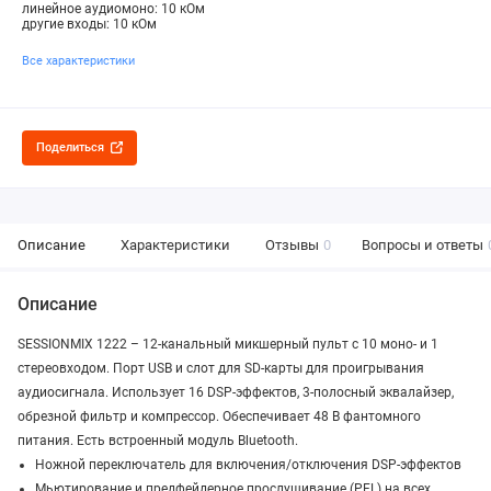
линейное аудиомоно: 10 кОм
другие входы: 10 кОм
Все характеристики
Поделиться
Описание
Характеристики
Отзывы
0
Вопросы и ответы
Описание
SESSIONMIX 1222 – 12-канальный микшерный пульт с 10 моно- и 1
стереовходом. Порт USB и слот для SD-карты для проигрывания
аудиосигнала. Использует 16 DSP-эффектов, 3-полосный эквалайзер,
обрезной фильтр и компрессор. Обеспечивает 48 В фантомного
питания. Есть встроенный модуль Bluetooth.
Ножной переключатель для включения/отключения DSP-эффектов
Мьютирование и предфейдерное прослушивание (PFL) на всех