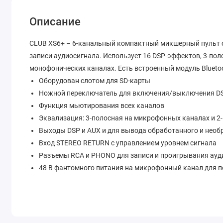
Описание
CLUB XS6+ – 6-канальный компактный микшерный пульт с 
записи аудиосигнала. Использует 16 DSP-эффектов, 3-по
монофонических каналах. Есть встроенный модуль Blueto
Оборудован слотом для SD-карты
Ножной переключатель для включения/выключения D
Функция мьютирования всех каналов
Эквализация: 3-полосная на микрофонных каналах и 2
Выходы DSP и AUX и для вывода обработанного и необ
Вход STEREO RETURN с управлением уровнем сигнала
Разъемы RCA и PHONO для записи и проигрывания ауд
48 В фантомного питания на микрофонный канал для