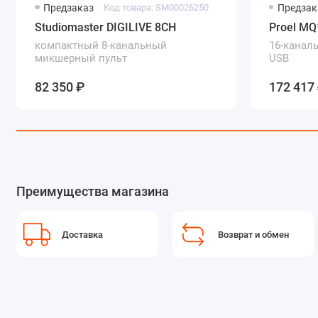
Предзаказ
Код товара: SM00026250
Предзак
Studiomaster DIGILIVE 8СH
Proel M
компактный 8-канальный
16-канал
микшерный пульт
USB
82 350 ₽
172 417
Преимущества магазина
Доставка
Возврат и обмен