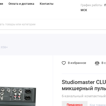
ии
Оплата и доставка
Контакты
График работы
П
МСК
B XS6+
В избранное
В 
Studiomaster CL
микшерный пуль
6-канальный компактный
Предзаказ
Код товара