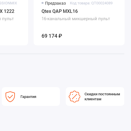
ESSIONMIX
Предзаказ
Код товара: QT00024089
X 1222
Qtex QAP MXL16
 пульт
16-канальный микшерный пульт
69 174 ₽
Скидки постоянным
Гарантия
клиентам