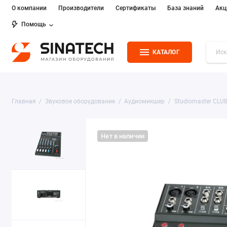
О компании
Производители
Сертификаты
База знаний
Акц
Помощь
КАТАЛОГ
Главная
Звуковое оборудование
Аудиомикшер
Studiomaster CLU
Нет в наличии