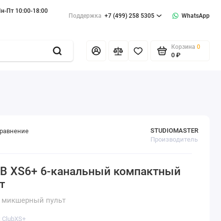
н-Пт 10:00-18:00
Поддержка
+7 (499) 258 5305
WhatsApp
Корзина
0
0 ₽
STUDIOMASTER
сравнение
Производитель
UB XS6+ 6-канальный компактный
т
 микшерный пульт
: ClubXS+