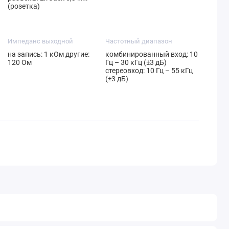
(розетка)
Импеданс выходной
Частотный диапазон
на запись: 1 кОм другие:
комбинированный вход: 10
120 Ом
Гц – 30 кГц (±3 дБ)
стереовход: 10 Гц – 55 кГц
(±3 дБ)