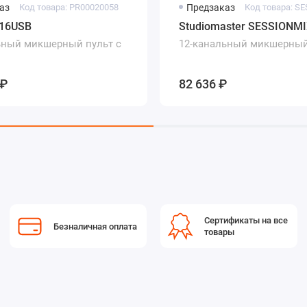
аз
Код товара: PR00020058
Предзаказ
Код товара: S
Q16USB
Studiomaster SESSIONMI
ьный микшерный пульт с
12-канальный микшерный
 ₽
82 636 ₽
Сертификаты на все
Безналичная оплата
товары