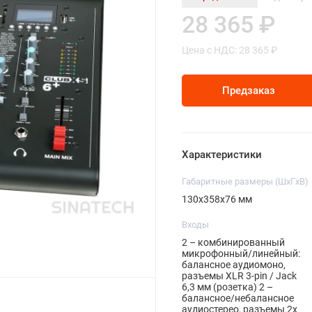
28 365 ₽
Цена с НДС: 28 365 ₽
Предзаказ
Характеристики
Габаритные размеры (ШxГxВ)
130x358x76 мм
Входы
2 – комбинированный
микрофонный/линейный:
балансное аудиомоно,
разъемы XLR 3-pin / Jack
6,3 мм (розетка) 2 –
балансное/небалансное
аудиостерео, разъемы 2x