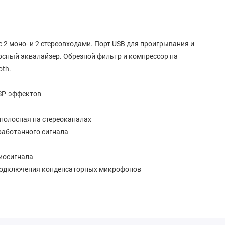
2 моно- и 2 стереовходами. Порт USB для проигрывания и
лосный эквалайзер. Обрезной фильтр и компрессор на
oth.
SP-эффектов
-полосная на стереоканалах
работанного сигнала
иосигнала
 подключения конденсаторных микрофонов