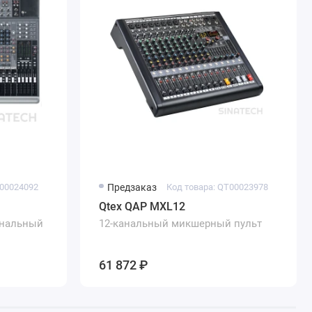
T00024092
Предзаказ
Код товара: QT00023978
Qtex QAP MXL12
анальный
12-канальный микшерный пульт
61 872 ₽