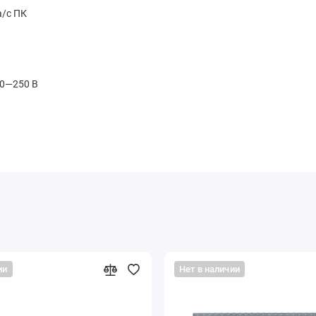
а/с ПК
00—250 В
ии
Нет в наличии