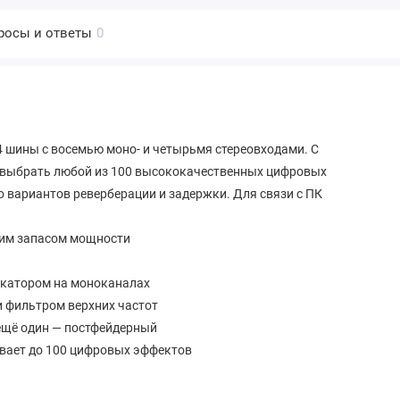
росы и ответы
0
 шины с восемью моно- и четырьмя стереовходами. С
 выбрать любой из 100 высококачественных цифровых
о вариантов реверберации и задержки. Для связи с ПК
им запасом мощности
икатором на моноканалах
и фильтром верхних частот
ещё один — постфейдерный
вает до 100 цифровых эффектов