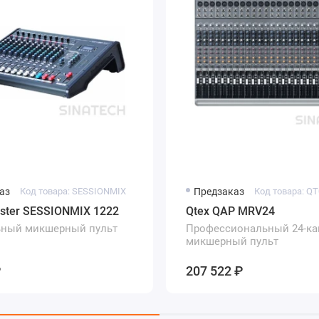
аз
Код товара: SESSIONMIX
Предзаказ
Код товара: Q
ster SESSIONMIX 1222
Qtex QAP MRV24
ьный микшерный пульт
Профессиональный 24-к
микшерный пульт
₽
207 522 ₽