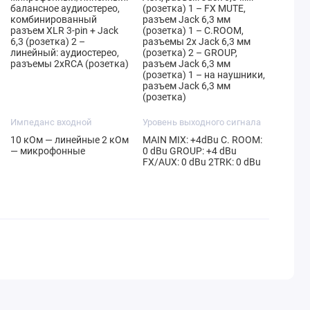
балансное аудиостерео,
(розетка) 1 – FX MUTE,
комбинированный
разъем Jack 6,3 мм
разъем XLR 3-pin + Jack
(розетка) 1 – C.ROOM,
6,3 (розетка) 2 –
разъемы 2x Jack 6,3 мм
линейный: аудиостерео,
(розетка) 2 – GROUP,
разъемы 2xRCA (розетка)
разъем Jack 6,3 мм
(розетка) 1 – на наушники,
разъем Jack 6,3 мм
(розетка)
Импеданс входной
Уровень выходного сигнала
10 кОм — линейные 2 кОм
MAIN MIX: +4dBu C. ROOM:
— микрофонные
0 dBu GROUP: +4 dBu
FX/AUX: 0 dBu 2TRK: 0 dBu