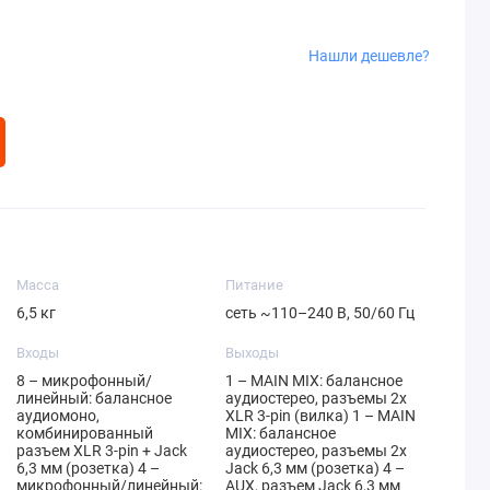
Нашли дешевле?
Масса
Питание
6,5 кг
сеть ~110–240 В, 50/60 Гц
Входы
Выходы
8 – микрофонный/
1 – MAIN MIX: балансное
линейный: балансное
аудиостерео, разъемы 2x
аудиомоно,
XLR 3-pin (вилка) 1 – MAIN
комбинированный
MIX: балансное
разъем XLR 3-pin + Jack
аудиостерео, разъемы 2x
6,3 мм (розетка) 4 –
Jack 6,3 мм (розетка) 4 –
микрофонный/линейный:
AUX, разъем Jack 6,3 мм