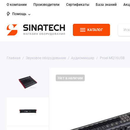
О компании
Производители
Сертификаты
База знаний
Акц
Помощь
КАТАЛОГ
Главная
Звуковое оборудование
Аудиомикшер
Proel MQ16USB
Нет в наличии