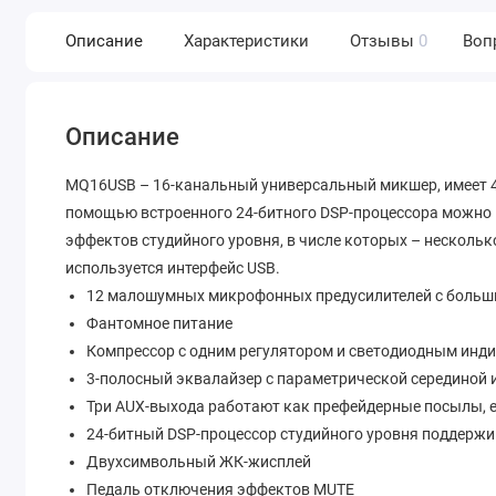
Описание
Характеристики
Отзывы
0
Воп
Описание
MQ16USB – 16-канальный универсальный микшер, имеет 4
помощью встроенного 24-битного DSP-процессора можно
эффектов студийного уровня, в числе которых – нескольк
используется интерфейс USB.
12 малошумных микрофонных предусилителей с больш
Фантомное питание
Компрессор с одним регулятором и светодиодным инд
3-полосный эквалайзер с параметрической серединой 
Три AUX-выхода работают как префейдерные посылы, 
24-битный DSP-процессор студийного уровня поддержи
Двухсимвольный ЖК-жисплей
Педаль отключения эффектов MUTE