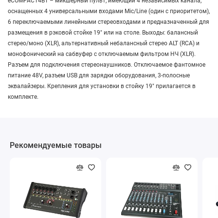
eCOMPACT4BT – микшерный пульт, имеющий 4 независимых канала,
оснащенных 4 универсальными входами Mic/Line (один с приоритетом),
6 переключаемыми линейными стереовходами и предназначенный для
размещения в рэковой стойке 19" или на столе. Выходы: балансный
стерео/моно (XLR), альтернативный небалансный стерео ALT (RCA) и
монофонический на сабвуфер с отключаемым фильтром НЧ (XLR).
Разъем для подключения стереонаушников. Отключаемое фантомное
питание 48V, разъем USB для зарядки оборудования, 3-полосные
эквалайзеры. Крепления для установки в стойку 19" прилагается в
комплекте.
Рекомендуемые товары