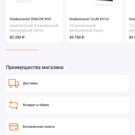
Studiomaster DIGILIVE 8СH
Studiomaster CLUB XS12+
Stu
компактный 8-канальный
12-канальный
12
микшерный пульт
микшерный пульт
ми
82 350 ₽
45 750 ₽
82 
Преимущества магазина
Доставка
Возврат и обмен
Безналичная оплата