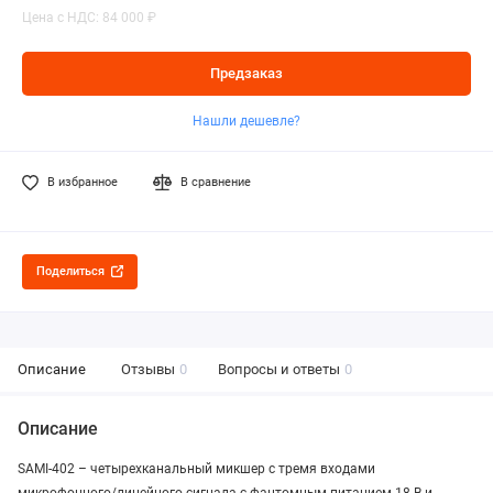
Цена с НДС: 84 000 ₽
Предзаказ
Нашли дешевле?
В избранное
В сравнение
Поделиться
Описание
Отзывы
0
Вопросы и ответы
0
Описание
SAMI-402 – четырехканальный микшер с тремя входами
микрофонного/линейного сигнала с фантомным питанием 18 В и