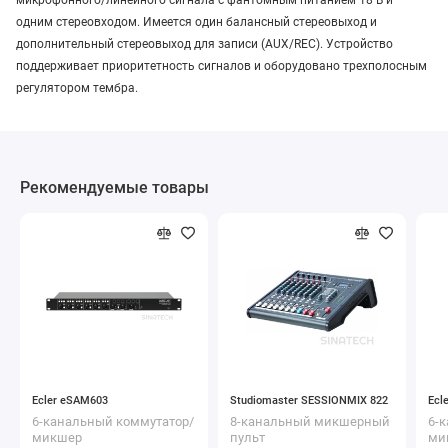
одним стереовходом. Имеется один балансный стереовыход и
дополнительный стереовыход для записи (AUX/REC). Устройство
поддерживает приоритетность сигналов и оборудовано трехполосным
регулятором тембра.
Рекомендуемые товары
Ecler eSAM603
Studiomaster SESSIONMIX 822
Ecl
6-канальный коммутатор/
8-канальный микшерный
6-
микшер
пульт
ми