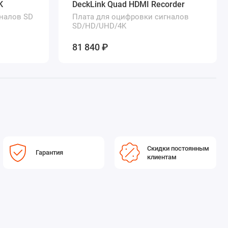
K
DeckLink Quad HDMI Recorder
налов SD
Плата для оцифровки сигналов
SD/HD/UHD/4K
81 840 ₽
Скидки постоянным
Гарантия
клиентам