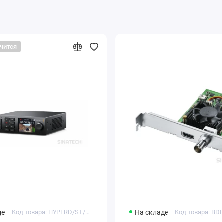
нчится
де
Код товара: HYPERD/ST/DAHM
На складе