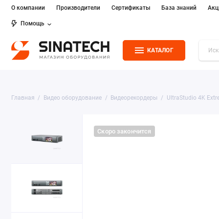
О компании
Производители
Сертификаты
База знаний
Акц
Помощь
КАТАЛОГ
Главная
Видео оборудование
Видеорекордеры
UltraStudio 4K Ext
Скоро закончится