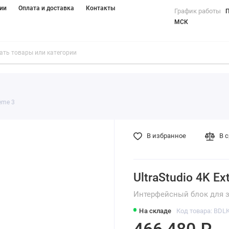
ии
Оплата и доставка
Контакты
График работы
П
МСК
reme 3
В избранное
В 
UltraStudio 4K Ex
Интерфейсный блок для з
На складе
Код товара: BD