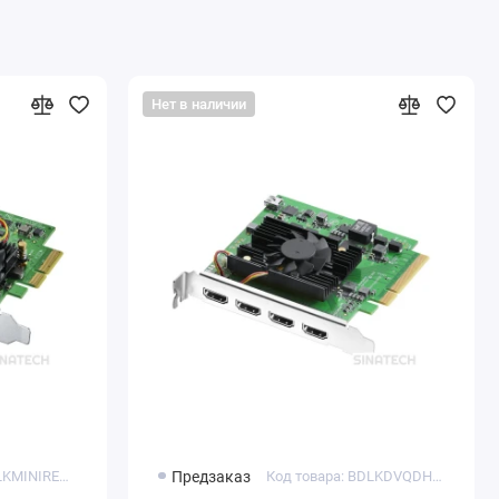
Нет в наличии
Код товара: BDLKMINIREC4K
Предзаказ
Код товара: BDLKDVQDHDMI4K