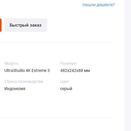
Нашли дешевле?
Быстрый заказ
Модель
Размеры
UltraStudio 4K Extreme 3
482х242х88 мм
Страна производства
Цвет
Индонезия
серый