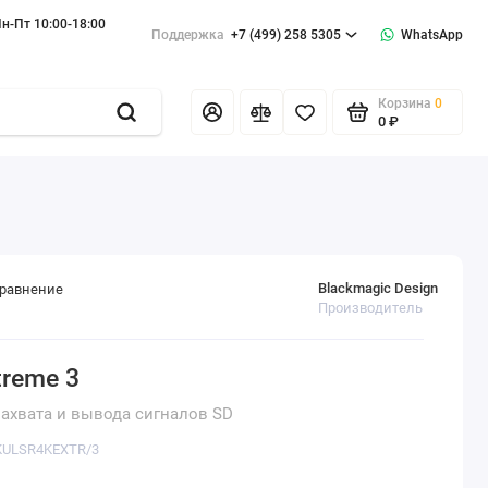
н-Пт 10:00-18:00
Поддержка
+7 (499) 258 5305
WhatsApp
Корзина
0
0 ₽
Blackmagic Design
сравнение
Производитель
treme 3
ахвата и вывода сигналов SD
LKULSR4KEXTR/3