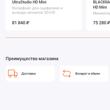
UltraStudio HD Mini
BLACKMA
HD Mini
Интерфейс для оцифровки и
вывода сигналов SD/HD
Миниатюр
записи в
качестве
81 840 ₽
75 280 
Преимущества магазина
Доставка
Возврат и обмен