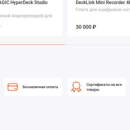
GIC HyperDeck Studio
DeckLink Mini Recorder 4
Плата для оцифровки сиг
ный видеорекордер для
идео в вещательном
 на SD-карты и SSD-диски
₽
30 000 ₽
Сертификаты на все
Безналичная оплата
товары