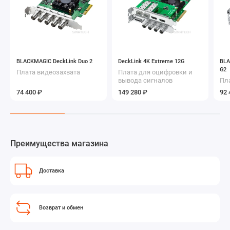
BLACKMAGIC DeckLink Duo 2
DeckLink 4K Extreme 12G
BLA
G2
Плата видеозахвата
Плата для оцифровки и
вывода сигналов
Пл
SD/HD/2K/4K
си
74 400 ₽
149 280 ₽
92 
Преимущества магазина
Доставка
Возврат и обмен