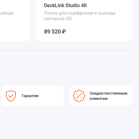
DeckLink Studio 4K
вывода
Плата для оцифровки и вывода
сигналов SD
89 520 ₽
Скидки постоянным
Гарантия
клиентам