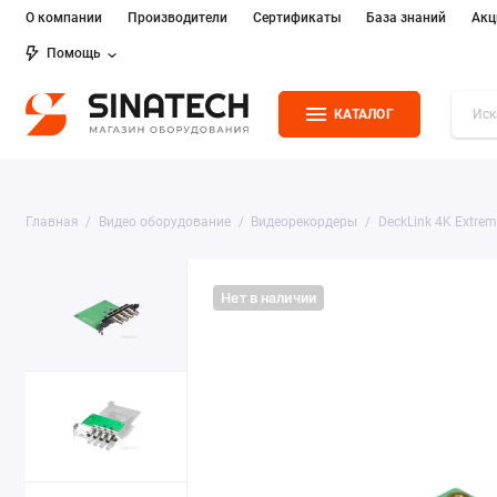
О компании
Производители
Сертификаты
База знаний
Акц
Помощь
КАТАЛОГ
Главная
Видео оборудование
Видеорекордеры
DeckLink 4K Extre
Нет в наличии