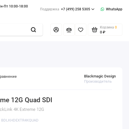
н-Пт 10:00-18:00
Поддержка
+7 (499) 258 5305
WhatsApp
Корзина
0
0 ₽
Blackmagic Design
сравнение
Производитель
eme 12G Quad SDI
kLink 4K Extreme 12G
а: BDLKHDEXTR4KQUAD