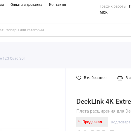
ии
Оплата и доставка
Контакты
График работы
П
МСК
me 12G Quad SDI
В избранное
В 
DeckLink 4K Extr
Плата расширения для Dec
Предзаказ
Код товар