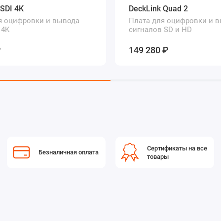
 SDI 4K
DeckLink Quad 2
я оцифровки и вывода
Плата для оцифровки и 
 4K
сигналов SD и HD
₽
149 280 ₽
Сертификаты на все
Безналичная оплата
товары