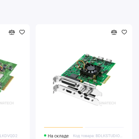
BDLKDVQD2
На складе
Код товара: BDLKSTUDIO4K