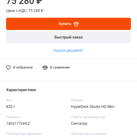
75 280 ₽
Цена с НДС: 75 280 ₽
Купить
Быстрый заказ
Нашли дешевле?
В избранное
В сравнение
Характеристики
Вес
Модель
820 г
HyperDeck Studio HD Mini
Размеры
Страна производства
140х177х44.2
Сингапур
Температура хранения
Физическая установка