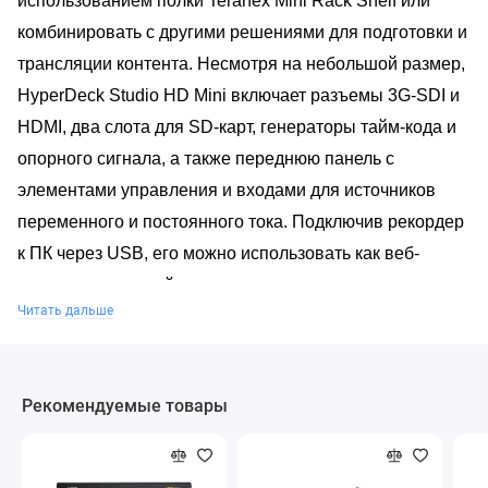
использованием полки Teranex Mini Rack Shelf или
комбинировать с другими решениями для подготовки и
трансляции контента. Несмотря на небольшой размер,
HyperDeck Studio HD Mini включает разъемы 3G-SDI и
HDMI, два слота для SD-карт, генераторы тайм-кода и
опорного сигнала, а также переднюю панель с
элементами управления и входами для источников
переменного и постоянного тока. Подключив рекордер
к ПК через USB, его можно использовать как веб-
камеру для прямой передачи видео в стриминговые
Читать дальше
приложения.
Рекомендуемые товары