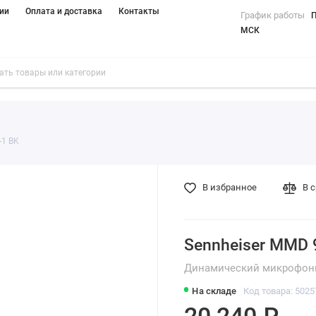
ии
Оплата и доставка
Контакты
График работы
П
МСК
-1 BK
В избранное
В 
Sennheiser MMD 
Динамический микрофон
На складе
Код товара: 5025