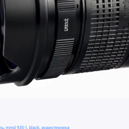
ль
,
mmd 935-1
,
black
,
аудиотехника