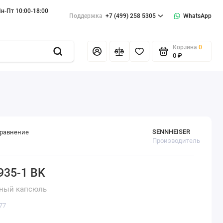
н-Пт 10:00-18:00
Поддержка
+7 (499) 258 5305
WhatsApp
Корзина
0
0 ₽
SENNHEISER
сравнение
Производитель
935-1 BK
ный капсюль
77