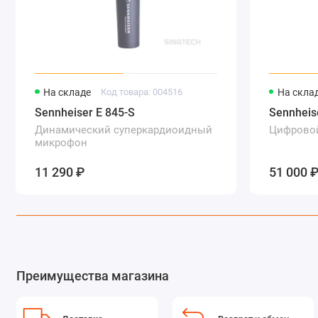
На складе
Код товара: 004516
На скла
Sennheiser E 845-S
Sennheis
Динамический суперкардиоидный
Цифровой
микрофон
11 290 ₽
51 000 
Преимущества магазина