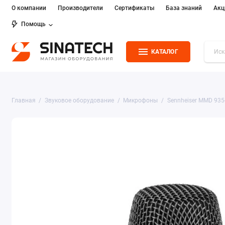
О компании
Производители
Сертификаты
База знаний
Акц
Помощь
КАТАЛОГ
Главная
Звуковое оборудование
Микрофоны
Sennheiser MMD 935