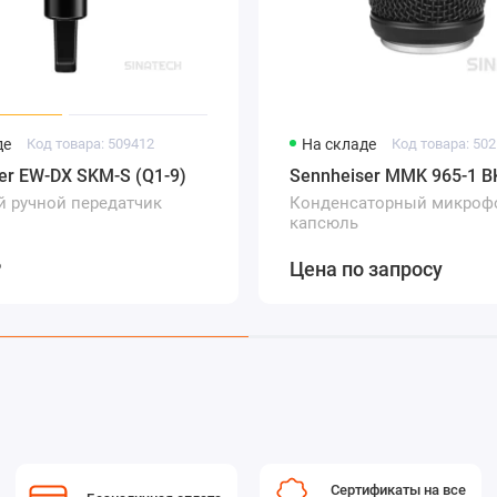
де
Код товара: 509412
На складе
Код товара: 50
er EW-DX SKM-S (Q1-9)
Sennheiser MMK 965-1 B
 ручной передатчик
Конденсаторный микроф
капсюль
₽
Цена по запросу
Сертификаты на все