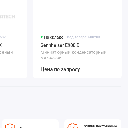
2582
На складе
Код товара: 500203
K
Sennheiser E908 B
онный
Миниатюрный конденсаторный
микрофон
Цена по запросу
Скидки постоянным