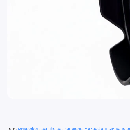
Теги:
микрофон
,
sennheiser
,
капсюль
,
микрофонный капсю