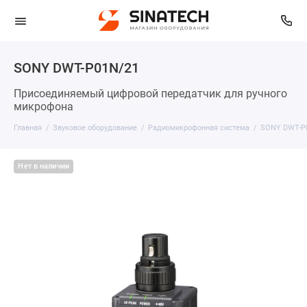
SONY DWT-P01N/21
Присоединяемый цифровой передатчик для ручного
микрофона
Главная
Звуковое оборудование
Радиомикрофонная система
SONY DWT-P
Нет в наличии