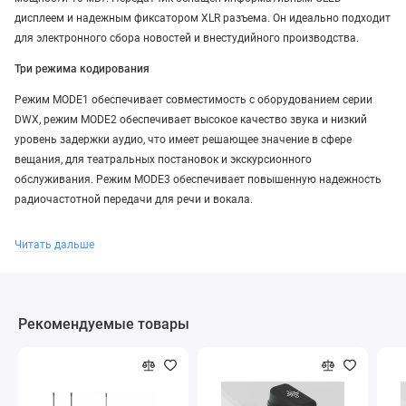
дисплеем и надежным фиксатором XLR разъема. Он идеально подходит
для электронного сбора новостей и внестудийного производства.
Три режима кодирования
Режим MODE1 обеспечивает совместимость с оборудованием серии
DWX, режим MODE2 обеспечивает высокое качество звука и низкий
уровень задержки аудио, что имеет решающее значение в сфере
вещания, для театральных постановок и экскурсионного
обслуживания. Режим MODE3 обеспечивает повышенную надежность
радиочастотной передачи для речи и вокала.
Низкая задержка аудио и превосходное качество звука
Читать дальше
Режим MODE2 обеспечивает высокое качество звука с частотой
дискретизации 96 кГц и очень низким уровнем задержки - всего 1,5мс.
Режим MODE3 (задержка 2,1мс) повышает надежность радиочастотной
передачи за счет дополнительного алгоритма исправления ошибок и
Рекомендуемые товары
предотвращения прерываний сигнала вследствие помех.
Выбираемая выходная мощность
Пользователь может выбрать различную выходную мощность