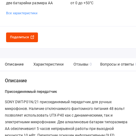
две батарейки размера AA
от 0 до +50°C
Все характеристики
Поделиться
Описание
Характеристики
Отзывы
0
Вопросы и ответы
Описание
Присоединяемый передатчик
SONY DWT-P01N/21 присоединяемый передатчик для ручных
микрофонов. Наличие отключаемого фантомного питания 48 вольт
позволяет использовать UTX-P40 как с динамическими, так и
электретными микрофонами. Две алкалиновые батареи типоразмера
AA обеспечивают 5 часов непрерывной работы при выходной
мощности 10 мВт. Передатчик оснащен информативным OLED