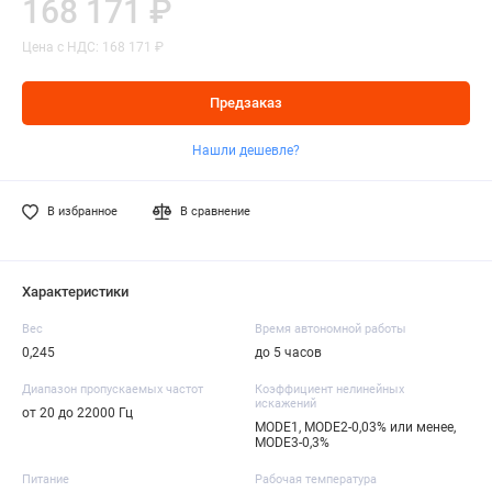
168 171 ₽
Цена с НДС: 168 171 ₽
Предзаказ
Нашли дешевле?
В избранное
В сравнение
Характеристики
Вес
Время автономной работы
0,245
до 5 часов
Диапазон пропускаемых частот
Коэффициент нелинейных
искажений
от 20 до 22000 Гц
MODE1, MODE2-0,03% или менее,
MODE3-0,3%
Питание
Рабочая температура