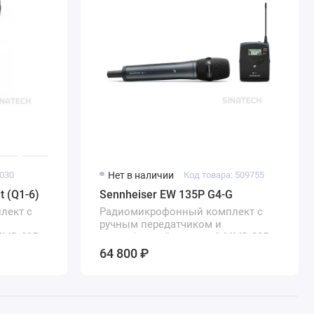
0030
Нет в наличии
Код товара: 509755
t (Q1-6)
Sennheiser EW 135P G4-G
лект с
Радиомикрофонный комплект с
ручным передатчиком и
MMD 835
микрофонной головкой MMD 835
64 800 ₽