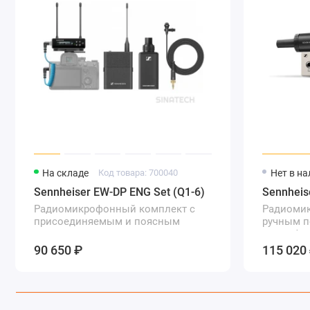
На складе
Код товара: 700040
Нет в н
Sennheiser EW-DP ENG Set (Q1-6)
Sennheis
Радиомикрофонный комплект с
Радиоми
присоединяемым и поясным
ручным п
передатчиком
микрофон
90 650 ₽
115 020