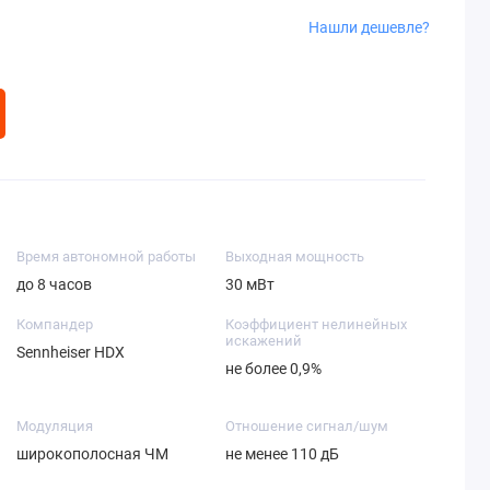
Нашли дешевле?
Время автономной работы
Выходная мощность
до 8 часов
30 мВт
Компандер
Коэффициент нелинейных
искажений
Sennheiser HDX
не более 0,9%
Модуляция
Отношение сигнал/шум
широкополосная ЧМ
не менее 110 дБ