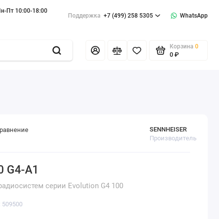
н-Пт 10:00-18:00
Поддержка
+7 (499) 258 5305
WhatsApp
Корзина
0
0 ₽
SENNHEISER
сравнение
Производитель
0 G4-A1
адиосистем серии Evolution G4 100
: 509500