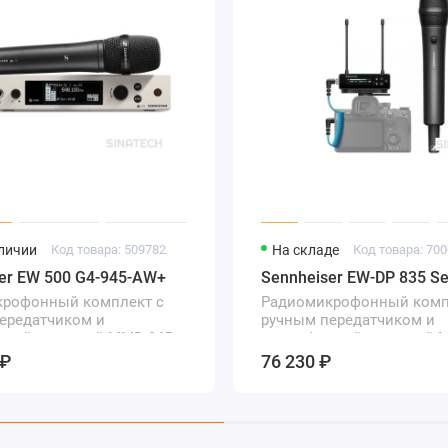
аличии
Код товара: 509782
На складе
Код товара: 70
er EW 500 G4-945-AW+
Sennheiser EW-DP 835 Se
крофонный комплект с
Радиомикрофонный комп
ередатчиком и
ручным передатчиком и
ной головкой MMD 945
микрофонной головкой 
 ₽
76 230 ₽