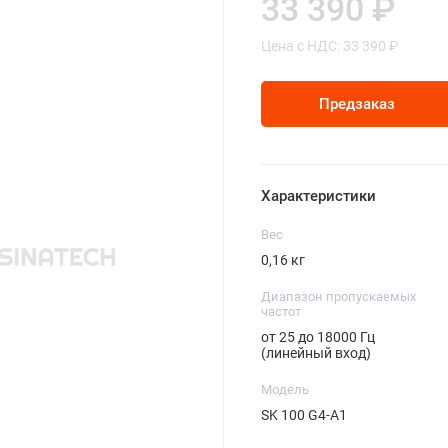
33 390 ₽
Цена с НДС: 33 390 ₽
Предзаказ
Характеристики
Вес
0,16 кг
Диапазон пропускаемых
частот
от 25 до 18000 Гц
(линейный вход)
Модель
SK 100 G4-A1