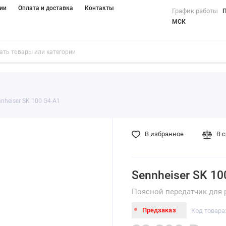
ии
Оплата и доставка
Контакты
График работы
П
МСК
nheiser SK 100 G4-A1
В избранное
В 
Sennheiser SK 10
Поясной передатчик для р
Предзаказ
Код товара