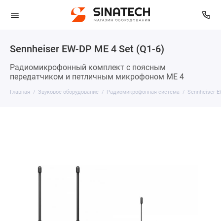
Sennheiser EW-DP ME 4 Set (Q1-6)
Радиомикрофонный комплект с поясным
передатчиком и петличным микрофоном ME 4
Главная
Звуковое оборудование
Радиомикрофонная система
Sennheiser E