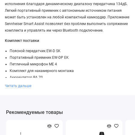
исполнения благодаря динамическому диапазону передатчика 134дБ.
Легкий портативный приемник с автономным источником питания
может быть установлен на любой компактный камкордер. Приложение
Sennheiser Smart Assist позволяет без проблем выполнить сопряжение
комплекта и управлять им через Bluetooth подключение.
Комплект поставки
Поясной передатчик EW-D SK
Портативный приемник EW-DP EK
Петличный микрофон ME 4
Комплект для накамерного монтажа
Аккумулятор BA 70
2 батарейки типа АА
Читать дальше
Кабель CL 35 TRS
Кабель CL 35-XLR
Кабель USB-C
Инструкция по эксплуатации
Рекомендуемые товары