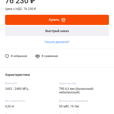
76 230 ₽
Цена с НДС: 76 230 ₽
Купить
Быстрый заказ
Нашли дешевле?
В избранное
В сравнение
Характеристики
Bluetooth
Аудио выход
2402 - 2480 МГц
TRS 6,3 мм (балансный/
небалансный)
Вес комплекта
Выход для наушников
0,26 кг
50 мВт, 16 Ом