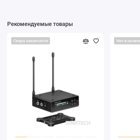
Также имеется 3-х канальный микшер для работы с дву
Можно свободно назначать выход 1 и/или 2.
Рекомендуемые товары
Пространственно-разнесенная система приема
Система UWP-D обеспечивает исключительно стабильный 
Скоро закончится
Нет в налич
секций приемника в устройстве. Оптимальное качество си
приемника, причем схема сравнения непрерывно выбирает 
осуществлять передачу сигнала без выпадений.
Разъем USB для внешнего питания
URX-P03D оснащен разъемом micro USB для подключения 
приемнику во время работы без проблем получать питани
аккумуляторы установленные в приемник.
Выход для наушников
Приемник оснащен разъемом для подключения наушников, 
имеет выхода для наушников.