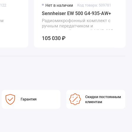
7122
Нет в наличии
Код товара: 509781
Sennheiser EW 500 G4-935-AW+
ым
Радиомикрофонный комплект с
ручным передатчиком и
микрофонной головкой MMD 935
105 030 ₽
Скидки постоянным
Гарантия
клиентам