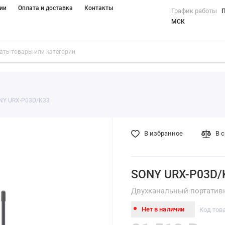
ии
Оплата и доставка
Контакты
График работы
П
МСК
NY URX-P03D/K33
В избранное
В 
SONY URX-P03D/
Двухканальный портатив
Нет в наличии
Код тов