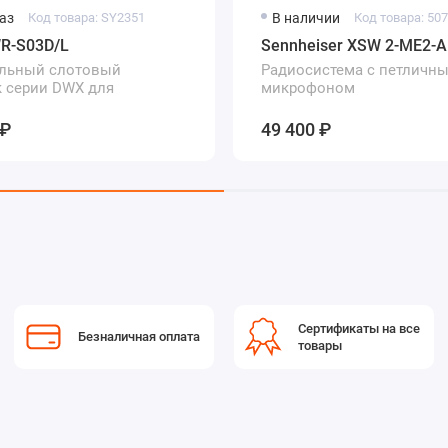
аз
Код товара: SY2351
В наличии
Код товара: 50
R-S03D/L
Sennheiser XSW 2-ME2-A
 сериями WL-800, UWP и Freedom от Sony, что позволяет
альный слотовый
Радиосистема с петличн
ами компандирования.
 серии DWX для
микрофоном
и в камкордер
 ₽
49 400 ₽
Сертификаты на все
Безналичная оплата
товары