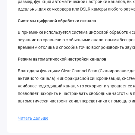
размер, функция автоматической настройки каналов, вых
идеальны для камкордера или DSLR камеры любого разме
Системы цифровой обработки сигнала
В приемнике используется система цифровой обработки с
звучание по сравнению с обычными аналоговыми беспро
временем отклика и способна точно воспроизводить звуки
Режим автоматической настройки каналов
Благодаря функциям Clear Channel Scan (Сканирование для
активного канала) и инфракрасной синхронизации, систе
наиболее подходящий канал, что ускоряет и упрощает ее
позволяет находить и настраивать свободные частоты в 
автоматически настроит канал передатчика с помощью 
Вход для внешнего проводного микрофона
Читать дальше
Приемник URX-P03D оснащен входным разъемом для подк
Микрофоны Sony с подачей напряжения питания при подк