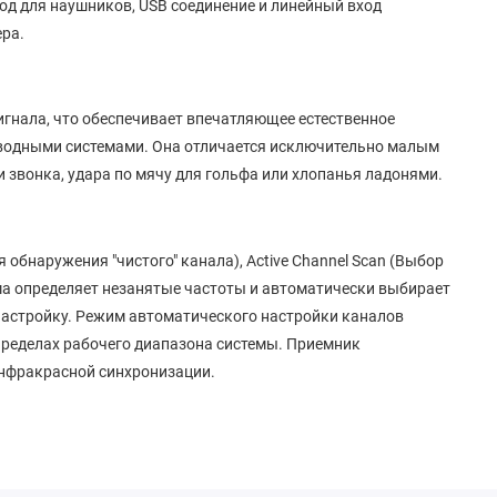
од для наушников, USB соединение и линейный вход
ра.
игнала, что обеспечивает впечатляющее естественное
водными системами. Она отличается исключительно малым
 звонка, удара по мячу для гольфа или хлопанья ладонями.
 обнаружения "чистого" канала), Active Channel Scan (Выбор
ма определяет незанятые частоты и автоматически выбирает
 настройку. Режим автоматического настройки каналов
пределах рабочего диапазона системы. Приемник
инфракрасной синхронизации.
лючения дополнительного проводного микрофона.
лючении (стерео/моно) можно выбрать в настройках меню.