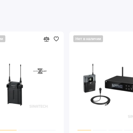
мя радиомикрофонами и одним проводным микрофоном.
аудиосигнал, который производится из двух независимых
ии
Нет в наличии
гнала достигается за счет работы двух независимых секций
ту из них, где имеется сигнал лучшего качества, чтобы
к внешним портативным источникам питания, что позволяет
е от камкордера. Кроме этого, можно заряжать NiMh
что особенно полезно при работе с камерой, которая не