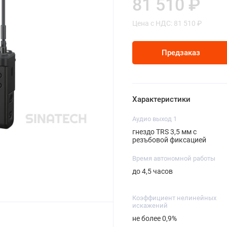
81 510 ₽
Цена с НДС: 81 510 ₽
Предзаказ
Характеристики
Аудио выход 1
гнездо TRS 3,5 мм с
резъбовой фиксацией
Время автономной работы
до 4,5 часов
Коэффициент нелинейных
искажений
не более 0,9%