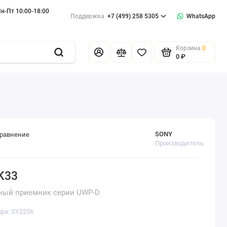
н-Пт 10:00-18:00
Поддержка
+7 (499) 258 5305
WhatsApp
Корзина
0
0 ₽
SONY
сравнение
Производитель
K33
ный приемник серии UWP-D
ара: SY2256