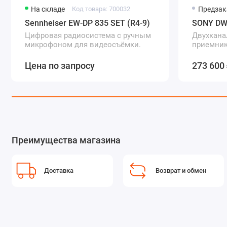
Совместимость с радиосистемами Sony серий 800 и UWP
На складе
Код товара: 700032
Предзак
Sennheiser EW-DP 835 SET (R4-9)
SONY DW
Передатчики и приемники серии UWP-D также совместимы с
Цифровая радиосистема с ручным
Двухкан
пользователям переключаться между различными режим
микрофоном для видеосъёмки.
приемник
установк
Цена по запросу
273 600
Преимущества магазина
Доставка
Возврат и обмен