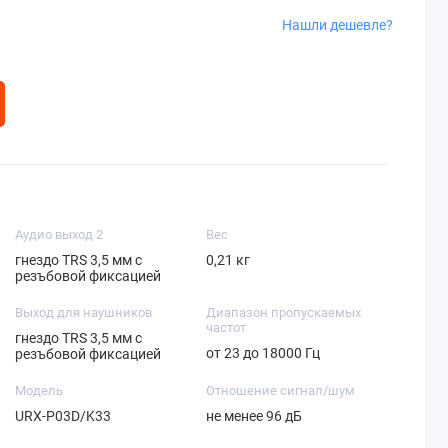
Нашли дешевле?
Аудио выход 2
Вес
гнездо TRS 3,5 мм с
0,21 кг
резъбовой фиксацией
Выход для наушников
Диапазон пропускаемых
частот
гнездо TRS 3,5 мм с
от 23 до 18000 Гц
резъбовой фиксацией
Модель
Отношение сигнал/шум
URX-P03D/K33
не менее 96 дБ