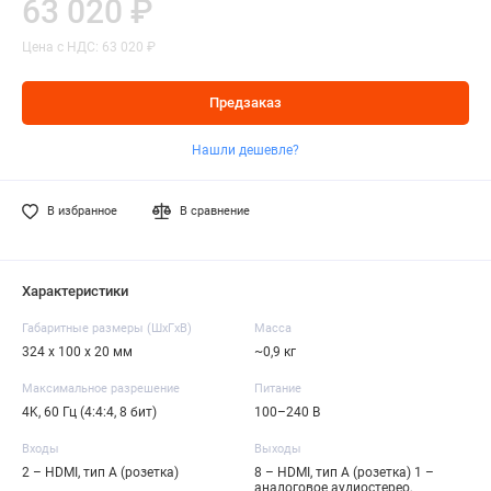
63 020 ₽
Цена с НДС: 63 020 ₽
Предзаказ
Нашли дешевле?
В избранное
В сравнение
Характеристики
Габаритные размеры (ШxГxВ)
Масса
324 х 100 х 20 мм
~0,9 кг
Максимальное разрешение
Питание
4K, 60 Гц (4:4:4, 8 бит)
100–240 В
Входы
Выходы
2 – HDMI, тип А (розетка)
8 – HDMI, тип А (розетка) 1 –
аналоговое аудиостерео,