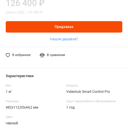
126 400 ₽
Цена с НДС: 126 400 ₽
Предзаказ
Нашли дешевле?
В избранное
В сравнение
Характеристики
Вес
Модель
1 кг
Videohub Smart Control Pro
Размеры
Срок гарантийного обслуживания
482х112,05х44,2 мм
1 год
Цвет
черный