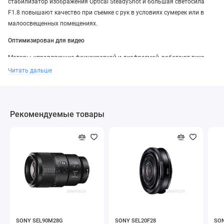
стабилизатор изображения Optical SteadyShot и большая светосила
F1.8 повышают качество при съемке с рук в условиях сумерек или в
малоосвещенных помещениях.
Оптимизирован для видео
Моторы, управляющие фокусировкой и диафрагмой, работают тихо,
плавно и незаметно, что идеально подходит для условий видеосъемки.
Читать дальше
Рекомендуемые товары
SONY SEL90M28G
SONY SEL20F28
SON