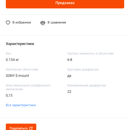
Предзаказ
В избранное
В сравнение
Характеристики
Вес
Группы/элементы в объективе
0.154 кг
6-8
Крепление объектива
Круговая диафрагма
SONY E-mount
да
Максимальный коэффициент
Минимальная диафрагма
увеличения
22
0,15
Все характеристики
Поделиться