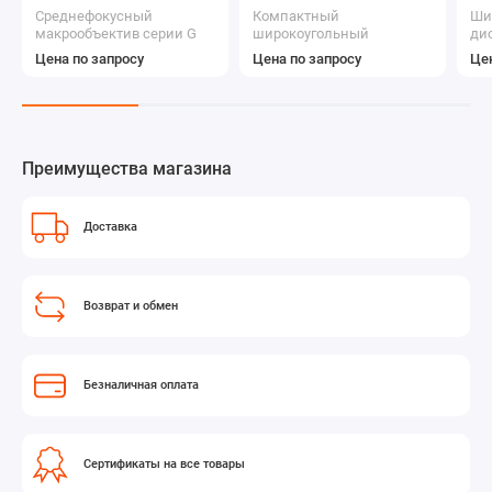
Среднефокусный
Компактный
Ши
макрообъектив серии G
широкоугольный
ди
Lens
дискретный объектив
сер
Цена по запросу
Цена по запросу
Цен
Преимущества магазина
Доставка
Возврат и обмен
Безналичная оплата
Сертификаты на все товары