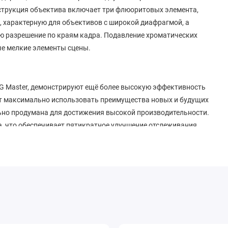
нструкция объектива включает три флюоритовых элемента,
характерную для объективов с широкой диафрагмой, а
 разрешение по краям кадра. Подавление хроматических
е мелкие элементы сцены.
 G Master, демонстрируют ещё более высокую эффективность
т максимально использовать преимущества новых и будущих
ьно продумана для достижения высокой производительности.
, что обеспечивает пятикратное улучшение отслеживания
дикой природы и самых динамичных видов спорта можно
ые в линейные приводы XD, снижают временную задержку и
ектирования, каждый объектив проходит индивидуальную
шее качество боке. Механизм циркулярной диафрагмы с 11