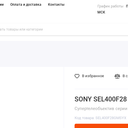
ии
Оплата и доставка
Контакты
График работы
П
МСК
В избранное
В 
SONY SEL400F28
Супертелеобъектив серии
Код товара: SEL400F28GMSYX