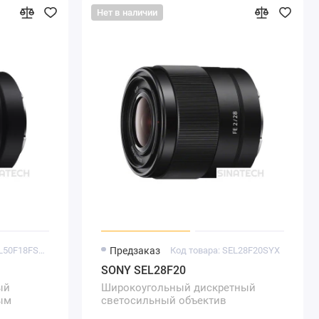
Нет в наличии
Код товара: SEL50F18FSYX
Предзаказ
Код товара: SEL28F20SYX
SONY SEL28F20
ый
Широкоугольный дискретный
ым
светосильный объектив