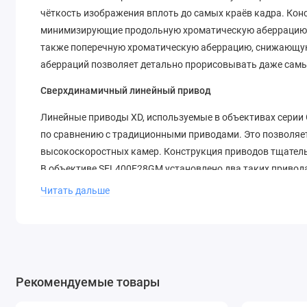
чёткость изображения вплоть до самых краёв кадра. Ко
минимизирующие продольную хроматическую аберрацию, 
также поперечную хроматическую аберрацию, снижающую
аберраций позволяет детально прорисовывать даже самы
Сверхдинамичный линейный привод
Линейные приводы XD, используемые в объективах серии
по сравнению с традиционными приводами. Это позволяе
высокоскоростных камер. Конструкция приводов тщател
В объективе SEL400F28GM установлено два таких привода
движущихся объектов. Это значит, что даже при съёмке 
Читать дальше
рассчитывать на идеальные кадры. Алгоритмы, заложенн
обеспечивают тихую работу с минимумом вибраций.
Превосходный естественный эффект боке
Помимо контроля сферической аберрации на стадии про
Рекомендуемые товары
проверку и настройку на заводе, что гарантирует наилуч