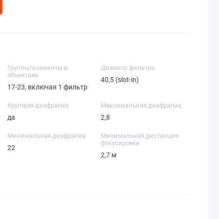
Группы/элементы в
Диаметр фильтра
объективе
40,5 (slot-in)
17-23, включая 1 фильтр
Круговая диафрагма
Максимальная диафрагма
да
2,8
Минимальная диафрагма
Минимальная дистанция
фокусировки
22
2,7 м