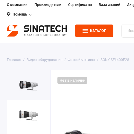
О компании
Производители
Сертификаты
База знаний
Акц
Помощь
КАТАЛОГ
Главная
Видео оборудование
Фотообъективы
SONY SEL400F28
Нет в наличии