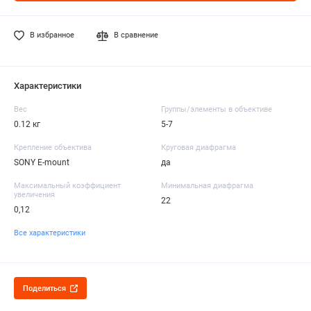
В избранное
В сравнение
Характеристики
Вес
Группы/элементы в объективе
0.12 кг
5-7
Крепление объектива
Круговая диафрагма
SONY E-mount
да
Максимальный коэффициент
Минимальная диафрагма
увеличения
22
0,12
Все характеристики
Поделиться