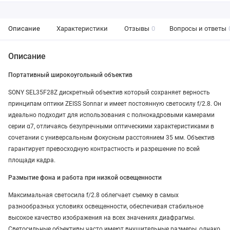
Описание
Характеристики
Отзывы
0
Вопросы и ответы
Описание
Портативный широкоугольный объектив
SONY SEL35F28Z дискретный объектив который сохраняет верность
принципам оптики ZEISS Sonnar и имеет постоянную светосилу f/2.8. Он
идеально подходит для использования с полнокадровыми камерами
серии α7, отличаясь безупречными оптическими характеристиками в
сочетании с универсальным фокусным расстоянием 35 мм. Объектив
гарантирует превосходную контрастность и разрешение по всей
площади кадра.
Размытие фона и работа при низкой освещенности
Максимальная светосила f/2.8 облегчает съемку в самых
разнообразных условиях освещенности, обеспечивая стабильное
высокое качество изображения на всех значениях диафрагмы.
Светосильные объективы часто имеют внушительные размеры, однако