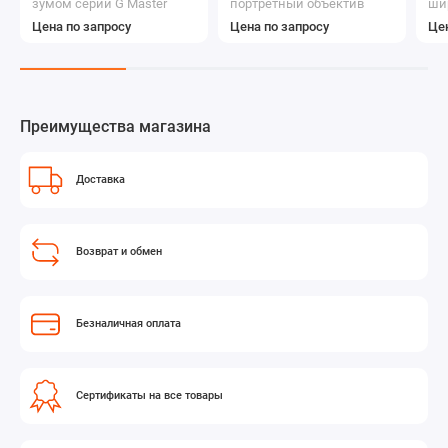
зумом серии G Master
портретный объектив
ши
премиум-класса
ди
Цена по запросу
Цена по запросу
Цен
Преимущества магазина
Доставка
Возврат и обмен
Безналичная оплата
Сертификаты на все товары