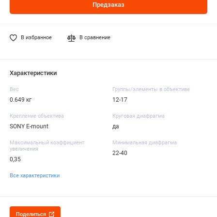
Предзаказ
В избранное
В сравнение
Характеристики
Вес
Группы/элементы в объективе
0.649 кг
12-17
Крепление объектива
Круговая диафрагма
SONY E-mount
да
Максимальный коэффициент
Минимальная диафрагма
увеличения
22-40
0,35
Все характеристики
Поделиться