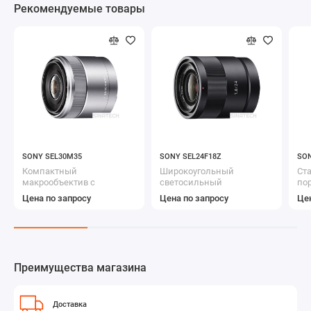
Рекомендуемые товары
SONY SEL30M35
SONY SEL24F18Z
SON
Компактный
Широкоугольный
Ст
макрообъектив с
светосильный
по
фиксированным
дискретный объектив
Цена по запросу
Цена по запросу
Цен
фокусным расстоянием
ZEISS Sonnar
Преимущества магазина
Доставка