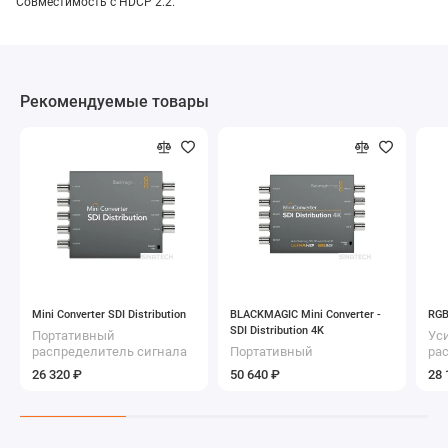
Совместимость с HDCP 2.2.
Рекомендуемые товары
Mini Converter SDI Distribution
BLACKMAGIC Mini Converter -
RGB
SDI Distribution 4K
Портативный
Ус
распределитель сигнала
Портативный
ра
2K SDI 1:8
распределитель сигнала
си
26 320 ₽
50 640 ₽
28 
4K SDI 1:8