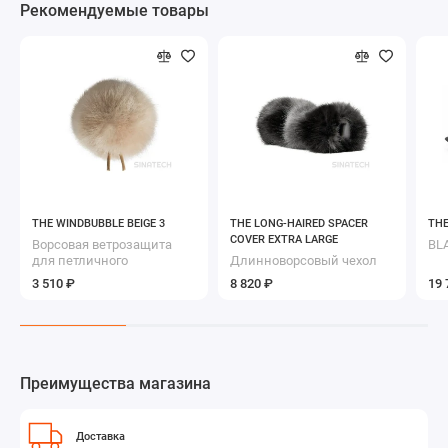
Рекомендуемые товары
THE WINDBUBBLE BEIGE 3
THE LONG-HAIRED SPACER
THE
COVER EXTRA LARGE
Ворсовая ветрозащита
BL
для петличного
Длинноворсовый чехол
микрофона
для ветрозащиты THE
3 510 ₽
8 820 ₽
19 
SPACER BUBBLE
Преимущества магазина
Доставка