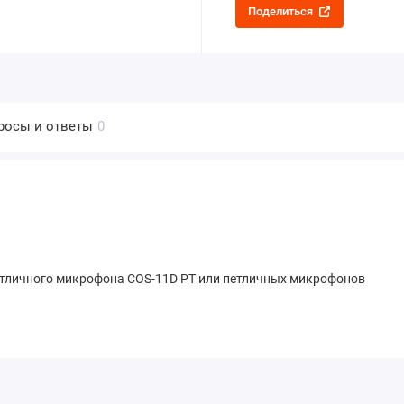
Поделиться
росы и ответы
0
етличного микрофона COS-11D PT или петличных микрофонов