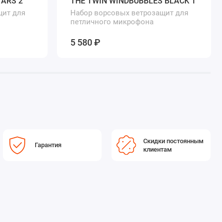
TARS 2
THE TWIN WINDBUBBLES BLACK 1
щит для
Набор ворсовых ветрозащит для
петличного микрофона
5 580 ₽
Скидки постоянным
Гарантия
клиентам