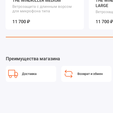
THE WINDKILLER MEDIUM
THE WIN
LARGE
Ветрозащита с длинным ворсом
для микрофона типа
Ветрозащ
для микр
11 700 ₽
11 700 
Преимущества магазина
Доставка
Возврат и обмен