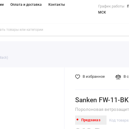
ии
Оплата и доставка
Контакты
График работы
П
МСК
lack)
В избранное
В 
Sanken FW-11-BK 
Поролоновая ветрозащита
Предзаказ
Код товара