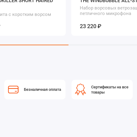
DKILLER SHORT HAIRED
THE WINDBUBBLE ALL-S
Набор ворсовых ветроза
петличного микрофона
ита с коротким ворсом
офона типа
₽
23 220 ₽
Сертификаты на все
Безналичная оплата
товары