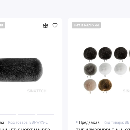
ии
Нет в наличии
аз
Код товара: BBI-WKS-L
Предзаказ