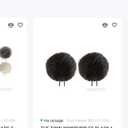
Код товара: BBI-L02-WB-AS
На складе
Код товара: BBI-L01-TWIN-BK