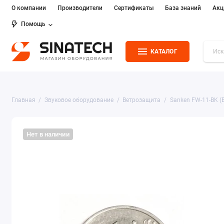
О компании
Производители
Сертификаты
База знаний
Акц
Помощь
КАТАЛОГ
Главная
Звуковое оборудование
Ветрозащита
Sanken FW-11-BK (B
Нет в наличии