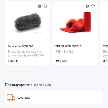
Sennheiser MZH 600
THE SPACER BUBBLE
THE
Ворсовая ветрозащита
RED - SMALL
Во
для микрофона MKE 600
дл
ми
5 400 ₽
19 710 ₽
3 5
Преимущества магазина
Доставка