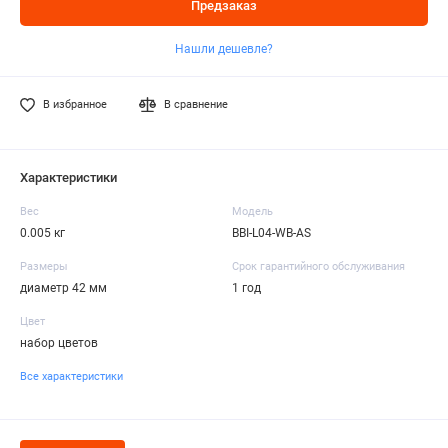
Предзаказ
Нашли дешевле?
В избранное
В сравнение
Характеристики
Вес
Модель
0.005 кг
BBI-L04-WB-AS
Размеры
Срок гарантийного обслуживания
диаметр 42 мм
1 год
Цвет
набор цветов
Все характеристики