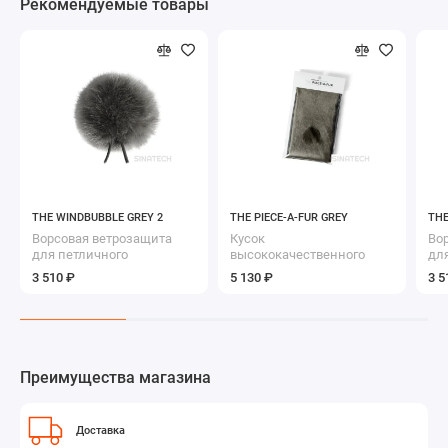
Рекомендуемые товары
THE WINDBUBBLE GREY 2
THE PIECE-A-FUR GREY
THE
Ворсовая ветрозащита
Кусок
Во
для петличного
высококачественного
дл
микрофона
меха для
ми
3 510 ₽
5 130 ₽
3 5
самостоятельного
изготовления
ветрозащиты
Преимущества магазина
Доставка