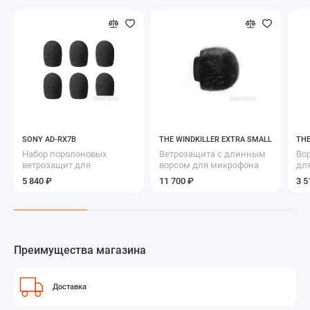
SONY AD-RX7B
THE WINDKILLER EXTRA SMALL
THE
Набор поролоновых
Ветрозащита с длинным
Во
ветрозащит для
ворсом для микрофона
дл
петличного микрофона
типа
ми
5 840 ₽
11 700 ₽
3 5
ECM-X7BMP
Преимущества магазина
Доставка