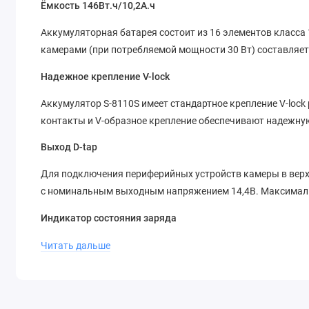
Ёмкость 146Вт.ч/10,2А.ч
Аккумуляторная батарея состоит из 16 элементов класса 
камерами (при потребляемой мощности 30 Вт) составляет 
Надежное крепление V-lock
Аккумулятор S-8110S имеет стандартное крепление V-loc
контакты и V-образное крепление обеспечивают надежную
Выход D-tap
Для подключения периферийных устройств камеры в верх
с номинальным выходным напряжением 14,4В. Максимальн
Индикатор состояния заряда
Аккумуляторная батарея S-8110S имеет 4-сегментный инд
Читать дальше
состояние заряда батареи перед использованием.