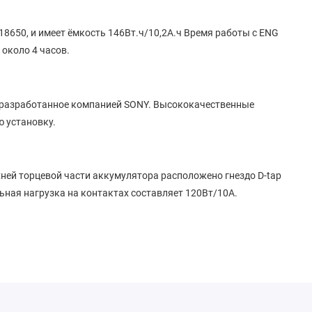
18650, и имеет ёмкость 146Вт.ч/10,2А.ч Время работы с ENG
около 4 часов.
k разработанное компанией SONY. Высококачественные
 установку.
ней торцевой части аккумулятора расположено гнездо D-tap
ая нагрузка на контактах составляет 120Вт/10А.
икатор состояния заряда. Вы всегда можете оценить