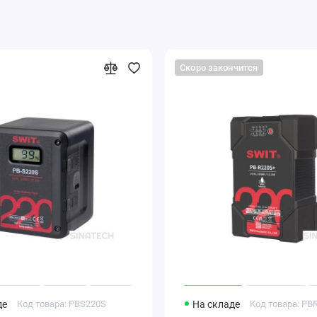
Скоро закончится
де
Код товара: PBS220S
На складе
Код товара: PB