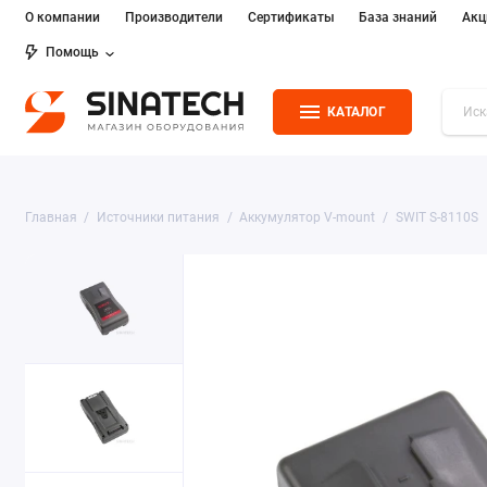
О компании
Производители
Сертификаты
База знаний
Акц
Помощь
КАТАЛОГ
Главная
Источники питания
Аккумулятор V-mount
SWIT S-8110S