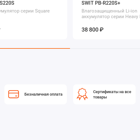
-S220S
SWIT PB-R220S+
кумулятор серии Square
Влагозащищенный Li-ion
аккумулятор серии Heavy 
Digital
₽
38 800 ₽
Сертификаты на все
Безналичная оплата
товары