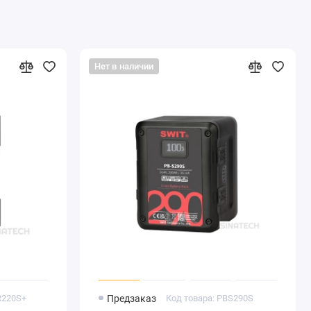
Нет в наличии
R220S+
Предзаказ
Код товара: PBS290S