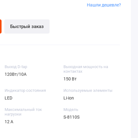
Нашли дешевле?
Быстрый заказ
Выход D-tap
Выходная мощность на
контактах
120Вт/10А
150 Вт
Индикатор состояния
Используемые элементы
LED
Li-ion
Максимальный ток
Модель
нагрузки
S-8110S
12 А