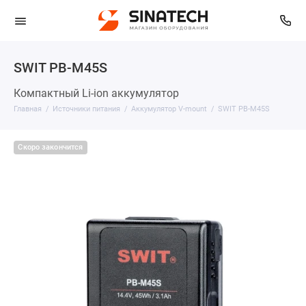
SWIT PB-M45S
Компактный Li-ion аккумулятор
Главная
Источники питания
Аккумулятор V-mount
SWIT PB-M45S
Скоро закончится