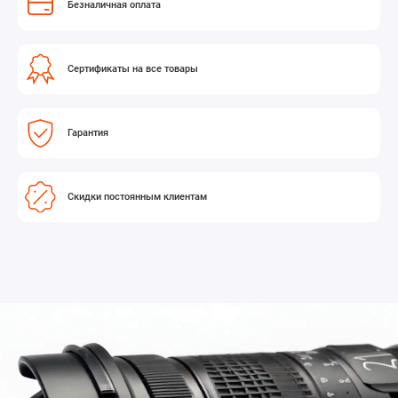
Безналичная оплата
состояния, для эффективного уменьшения внутреннего сопротивления,
а также для обеспечения стабильности, безопасности и надежности
батареи припаяны без соединительных проводов непосредственно к
печатной плате.
Сертификаты на все товары
Гарантия
Скидки постоянным клиентам