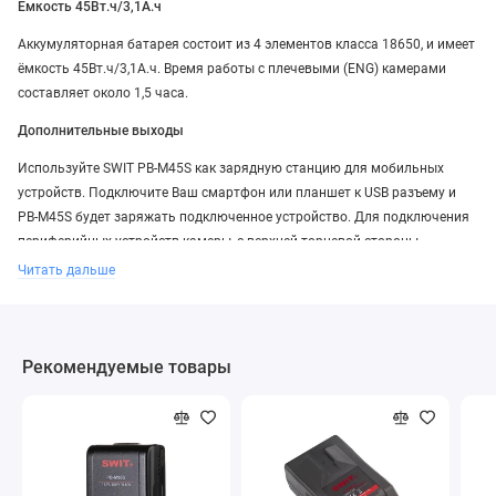
Ёмкость 45Вт.ч/3,1А.ч
Аккумуляторная батарея состоит из 4 элементов класса 18650, и имеет
ёмкость 45Вт.ч/3,1А.ч. Время работы с плечевыми (ENG) камерами
составляет около 1,5 часа.
Дополнительные выходы
Используйте SWIT PB-M45S как зарядную станцию для мобильных
устройств. Подключите Ваш смартфон или планшет к USB разъему и
PB-M45S будет заряжать подключенное устройство. Для подключения
периферийных устройств камеры, с верхней торцевой стороны
аккумулятора расположено гнездо D-tap с номинальным выходным
Читать дальше
напряжением 14,4В. Максимальная суммарная нагрузка на контактах
составляет 8А.
5-и сегментный LED индикатор
Рекомендуемые товары
PB-M45S имеет 5 светодиодов для индикации оставшегося состояния
заряда. Если оставшаяся мощность батареи составляет менее 10%,
последний светодиод будет мигать, автоматически напоминая о смене
аккумулятора.