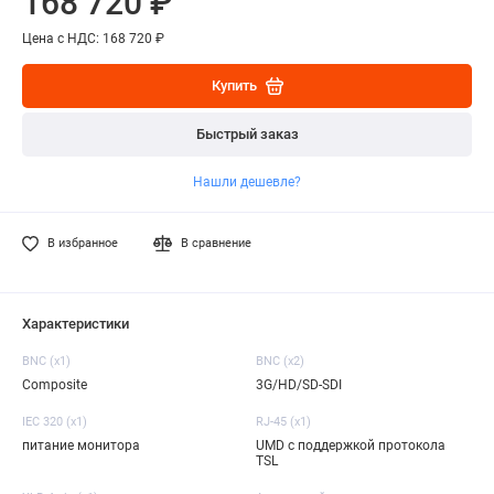
168 720 ₽
Цена с НДС: 168 720 ₽
Купить
Быстрый заказ
Нашли дешевле?
В избранное
В сравнение
Характеристики
BNC (x1)
BNC (x2)
Composite
3G/HD/SD-SDI
IEC 320 (x1)
RJ-45 (x1)
питание монитора
UMD с поддержкой протокола
TSL