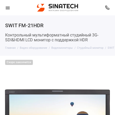
SWIT FM-21HDR
Контрольный мультиформатный студийный 3G-
SDI&HDMI LCD монитор с поддержкой HDR
Главная
Видео оборудование
Видеомониторы
Студийный монитор
SWIT
Скоро закончится