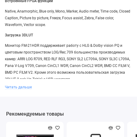
Встроенные FPGA функции
Native, Anamorphic, Blue only, Mono, Marker, Audio meter, Time code, Closed
Caption, Picture by picture, Freeze, Focus assist, Zebra, False color,
Waveform, Vector scope.
Загрузка 3DLUT
Монитор FM-21HDR поддерживает работу с HLG & Dolby vision PQ и
цветовым пространством LOG/Rec.709 большинства производимых
камер: ARRI LOG R709, RED RLF RG3, SONY SL2 LC709A, SONY SL3C L709A,
Pana V-Log V709, Canon CinCL1 WDR, Canon CinCL2 WDR, BMD CC FILM V,
BMD PC FILM V2. Кроме этого возможна пользовательская загрузка
3DLUT (Look Up Table) с USB носителя.
Читать дальше
Гарантия
Срок гарантийного обслуживания на мониторы компании SWIT
составляет 2 года (1 год на LCD панель). Гарантийное и
Рекомендуемые товары
послегарантийное обслуживание мониторов SWIT производит
авторизованный сервисный центр MIRAVIDEO.