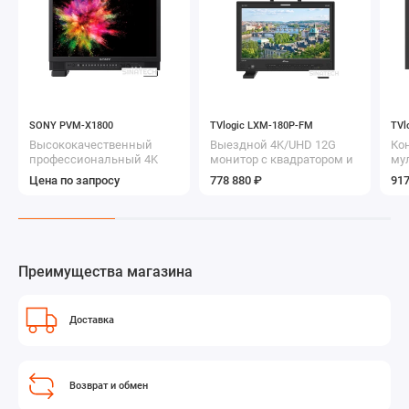
SONY PVM-X1800
TVlogic LXM-180P-FM
TVl
Высококачественный
Выездной 4K/UHD 12G
Ко
профессиональный 4K
монитор с квадратором и
му
HDR премиум монитор
мультимонтажным
4K
Цена по запросу
778 880 ₽
917
серии TRIMASTER
корпусом
кв
Преимущества магазина
Доставка
Возврат и обмен