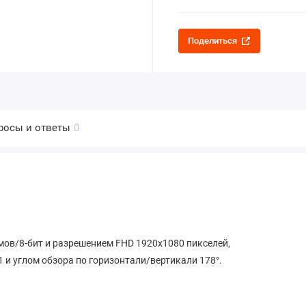
Поделиться
росы и ответы
0
мов/8-бит и разрешением FHD 1920х1080 пикселей,
 и углом обзора по горизонтали/вертикали 178°.