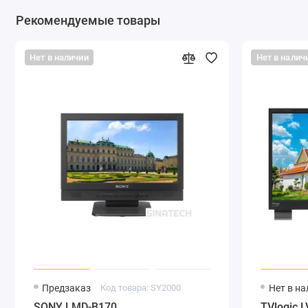
Рекомендуемые товары
Поддержка 3DLUT
Используйте профессиональный анализатор цвета (напри
Нет в наличии
Нет в налич
калибровки 3DLUT (SpectralCal CalMAN5) для измерения и
накопителя. Поддерживаются 3DLUT кубы формата 17x17x1
преобразования LUT камеры в Rec 709, включая Log-C, C-log,
Питание монитора
На задней панели S-1223FA расположены два 4-х контакт
напряжением 11-17 вольт для подключения внешнего адап
аккумулятора подключенного к аккумуляторной площадке
входят в комплект поставки.
Предзаказ
Код товара: SY2000
Нет в н
SONY LMD-B170
TVlogic 