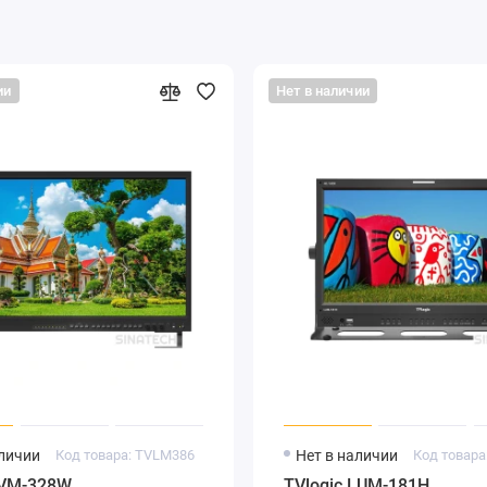
мер KONICA MINOLTA CA310) и программное обеспечение для
ии
Нет в наличии
 создания 3DLUT для загрузки в монитор с помощью USB
7. Кроме этого, монитор имеет встроенный конвертер
 S-log2， S-log3, V-log, J-log1 и RedLogFilm.
ных XLR разъема (основной и резервный) с входным
тера питания. Кроме этого, монитор может запитываться от
 Gold mount. Аккумуляторная площадка и адаптер питания
аличии
Код товара: TVLM386
Нет в наличии
Код товара
LVM-328W
TVlogic LUM-181H