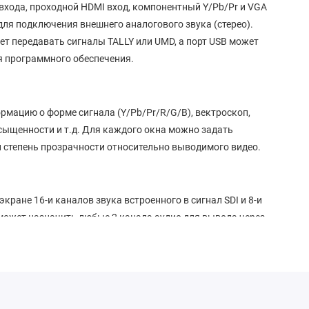
входа, проходной HDMI вход, компонентный Y/Pb/Pr и VGA
 для подключения внешнего аналогового звука (стерео).
т передавать сигналы TALLY или UMD, а порт USB может
я программного обеспечения.
мацию о форме сигнала (Y/Pb/Pr/R/G/B), вектроскоп,
асыщенности и т.д. Для каждого окна можно задать
 степень прозрачности относительно выводимого видео.
ране 16-и каналов звука встроенного в сигнал SDI и 8-и
 может назначить любые 2 канала аудио для вывода через
амики.
SL 3.1/4.0 с выбором адреса TSL 1-126 и отображением 8
ли RS232C.