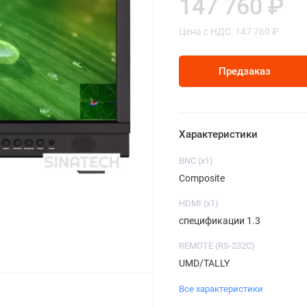
147 760 ₽
Цена с НДС: 147 760 ₽
Предзаказ
Характеристики
BNC (x1)
Composite
HDMI (x1)
спецификации 1.3
REMOTE (RS-232C)
UMD/TALLY
Все характеристики