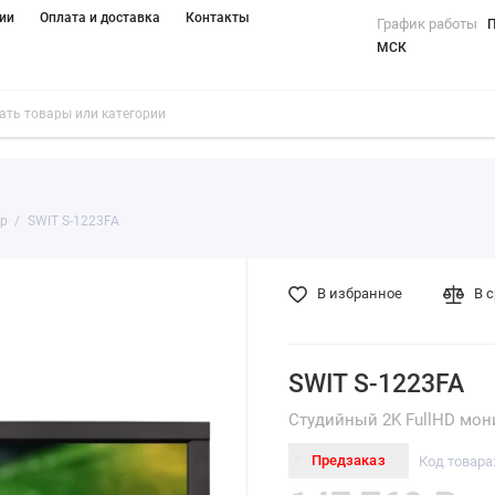
ии
Оплата и доставка
Контакты
График работы
П
МСК
р
SWIT S-1223FA
В избранное
В 
SWIT S-1223FA
Студийный 2K FullHD мон
Предзаказ
Код товар