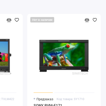
Нет в наличии
: TVLM422
Предзаказ
Код товара: SY1710
SONY BVM-E171