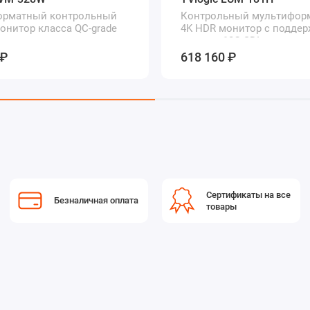
орматный контрольный
Контрольный мультифор
монитор класса QC-grade
4K HDR монитор с подде
сигнала 12G-SDI
 ₽
618 160 ₽
Сертификаты на все
Безналичная оплата
товары