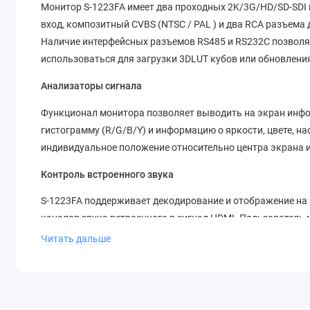
Монитор S-1223FA имеет два проходных 2K/3G/HD/SD-SDI 
вход, композитный CVBS (NTSC / PAL ) и два RCA разъема
Наличие интерфейсных разъемов RS485 и RS232C позволяе
использоваться для загрузки 3DLUT кубов или обновлени
Анализаторы сигнала
Функционал монитора позволяет выводить на экран инфор
гистограмму (R/G/B/Y) и информацию о яркости, цвете, н
индивидуальное положение относительно центра экрана и
Контроль встроенного звука
S-1223FA поддерживает декодирование и отображение на эк
каналов звука встроенного в сигнал HDMI. Пользователь
разъем для подключения наушников или встроенные дин
Читать дальше
UMD и индикация TALLY
Монитор поддерживает UMD и текстовое Tally протокола T
знаков. Прием сигналов UMD доступен через порт RS485 и