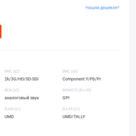
Нашли дешевле?
BNC (x2)
BNC (x3)
2k/3G/HD/SD-SDI
Component Y/Pb/Pr
RCA (x2)
REMOTE (RJ-45)
аналоговый звук
GPI
RJ45 (x1)
RJ-45 (x1)
UMD
UMD/TALLY