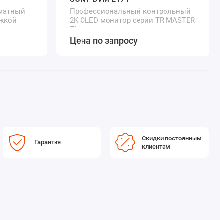
матный
Профессиональный контрольный
ржкой
2K OLED монитор серии TRIMASTER
EL
Цена по запросу
Скидки постоянным
Гарантия
клиентам