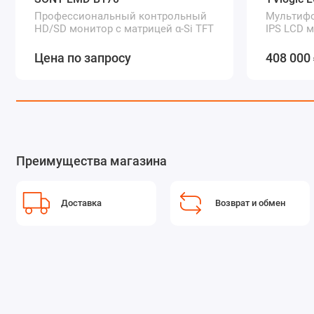
Профессиональный контрольный
Мультиф
HD/SD монитор с матрицей α-Si TFT
IPS LCD 
Цена по запросу
408 000
Преимущества магазина
Доставка
Возврат и обмен