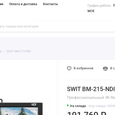
ии
Оплата и доставка
Контакты
График работы
П
МСК
р
SWIT BM-215-NDI
В избранное
В 
SWIT BM-215-NDI
Профессиональный 4K Re
На складе
Код товара: SW