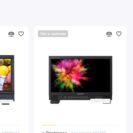
Нет в наличии
а: SWMN113
Код товара: SY2340