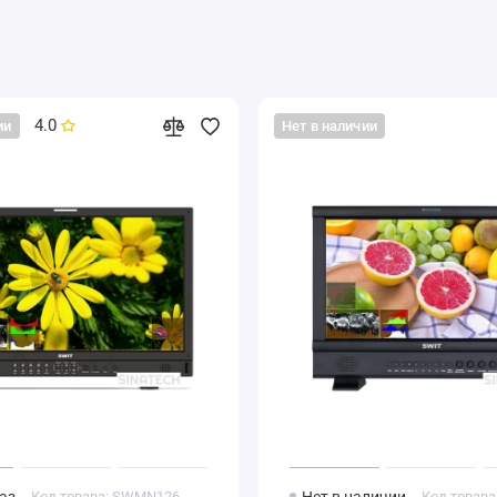
 поддерживает датчики X-rite i1 и Jeti Specbos 1211,
т цветовые паттерны, которые считываются датчиком и
4.0
ии
Нет в наличии
ится автоматически.
1 составляет 15 минут, для Specbos 1211 — 45 минут.
 между жидкокристаллическим экраном и светодиодной
ьшая долю синего цвета и выравнивая пиковые уровни
вномерно стимулирует рецепторы глазных колбочек и
ьтатам тестирования VICO (Visual Health and Comfort),
ссу A. Он обеспечит защиту Ваших глаз при длительной
Код товара: SWMN126
Код товар