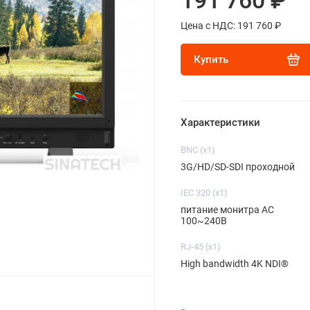
191 760 ₽
Цена с НДС: 191 760 ₽
Купить
Характеристики
BNC (x1)
3G/HD/SD-SDI проходной
IEC 320 (x1)
питание монитра AC
100~240В
RJ-45 (x1)
High bandwidth 4K NDI®