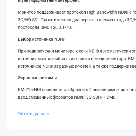
Мультиформатный интерфейс
Монитор поддерживает протокол High Bandwidth NDI® с 
3G/HD-SDI. Также имеются два переключаемых входа 3G/H
протокола UMD TSL 3.1/4.0.
Выбор источника NDI®
При подключении монитора к сети NDI® автоматически о
источник можно выбрать из списка в меню монитора. BM-2
источников NDI® из разных IP-сетей, а также поддержива
Экранные режимы
BM-215-NDI позволяет отображать 2 независимых источника 
ввод смешанных форматов NDI®, 3G-SDI и HDMI.
Динамический диапазон
Читать дальше
BM-215-NDI поддерживает стандарты HLG (Hybrid Log Gamm
1.0/1.8/2.2/2.4/2.6 SDR EOTFs, а также вывод цветовой га
Производится автоматическое определение динамических 