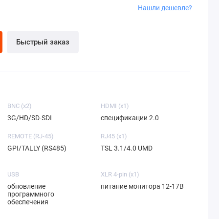
Нашли дешевле?
Быстрый заказ
BNC (x2)
HDMI (x1)
3G/HD/SD-SDI
спецификации 2.0
REMOTE (RJ-45)
RJ45 (x1)
GPI/TALLY (RS485)
TSL 3.1/4.0 UMD
USB
XLR 4-pin (x1)
обновление
питание монитора 12-17В
программного
обеспечения