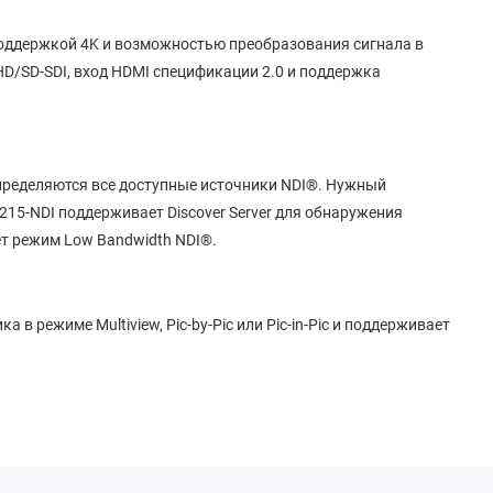
поддержкой 4K и возможностью преобразования сигнала в
D/SD-SDI, вход HDMI спецификации 2.0 и поддержка
пределяются все доступные источники NDI®. Нужный
15-NDI поддерживает Discover Server для обнаружения
ет режим Low Bandwidth NDI®.
в режиме Multiview, Pic-by-Pic или Pic-in-Pic и поддерживает
a), Dolby Vision PQ, SONY S-Log3 HDR и Gamma
ммы форматов LCD native, REC.709, DCI-P3 и REC.2020.
диапазонов HDR/SDR, Color Gamut и т.д.