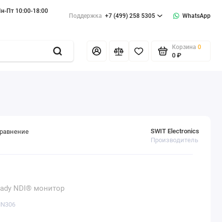
н-Пт 10:00-18:00
Поддержка
+7 (499) 258 5305
WhatsApp
Корзина
0
0 ₽
SWIT Electronics
сравнение
Производитель
ady NDI® монитор
MN306