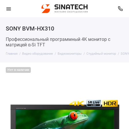
SONY BVM-HX310
Профессиональный программный 4K монитор с
матрицей α-Si TFT
Главная
Видео оборудование
Видеомониторы
Студийный монитор
SONY
Нет в наличии