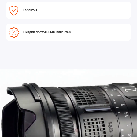
Режим чересстрочной развертки обеспечивает точное
воспроизведение входного сигнала 1080i без артефактов и ухудшений
Гарантия
качества изображения, которые часто возникают при преобразовании
чересстрочного сигнала в прогрессивный.
Маркеры формата зоны изображения
Скидки постоянным клиентам
BVM-HX310 может отображать различные маркеры, такие как маркер
формата, безопасной зоны и центральный маркер. Каждый маркер
можно настроить по цвету, яркости, положению по горизонтали и
вертикали, ширине маркеров соотношения сторон и высоте и ширине
маркеров безопасной зоны.