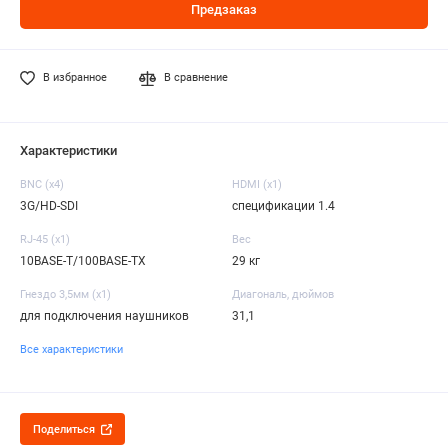
Предзаказ
В избранное
В сравнение
Характеристики
BNC (x4)
HDMI (x1)
3G/HD-SDI
спецификации 1.4
RJ-45 (x1)
Вес
10BASE-T/100BASE-TX
29 кг
Гнездо 3,5мм (x1)
Диагональ, дюймов
для подключения наушников
31,1
Все характеристики
Поделиться