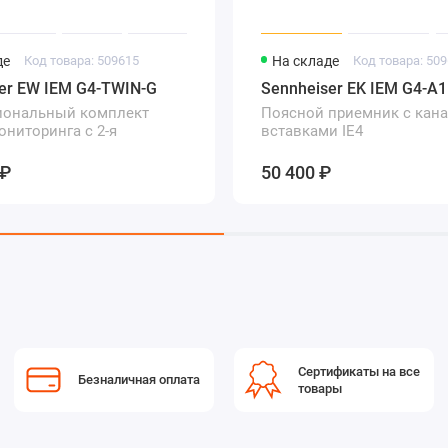
де
Код товара: 509615
На складе
Код товара: 50
er EW IEM G4-TWIN-G
Sennheiser EK IEM G4-A1
иональный комплект
Поясной приемник с кан
ониторинга с 2-я
вставками IE4
и приемниками и
ми вставками IE4
 ₽
50 400 ₽
Сертификаты на все
Безналичная оплата
товары