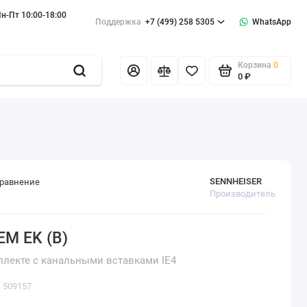
н-Пт 10:00-18:00
Поддержка
+7 (499) 258 5305
WhatsApp
Корзина
0
0 ₽
SENNHEISER
сравнение
Производитель
EM EK (B)
лекте с канальными вставками IE4
: 509157