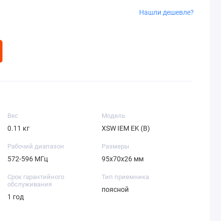
Нашли дешевле?
Вес
Модель
0.11 кг
XSW IEM EK (B)
Рабочий диапазон
Размеры
572-596 MГц
95x70x26 мм
Срок гарантийного
Тип приемника
обслуживания
поясной
1 год