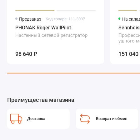
Предзаказ
Код товара: 111-3007
На скла
PHONAK Roger WallPilot
Sennheis
Настенный сетевой регистратор
Професс
ушного м
поясным
канальны
98 640 ₽
151 040
Преимущества магазина
Доставка
Возврат и обмен