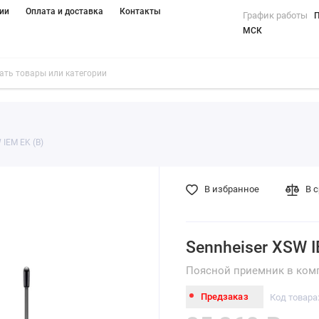
ии
Оплата и доставка
Контакты
График работы
П
МСК
 IEM EK (B)
В избранное
В 
Sennheiser XSW I
Поясной приемник в комп
Предзаказ
Код товара