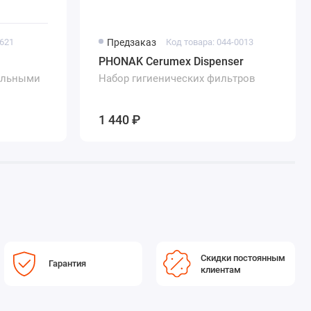
9621
Предзаказ
Код товара: 044-0013
PHONAK Cerumex Dispenser
альными
Набор гигиенических фильтров
1 440 ₽
Скидки постоянным
Гарантия
клиентам