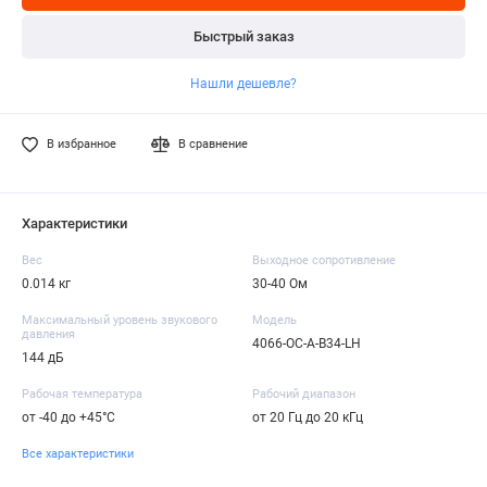
Быстрый заказ
Нашли дешевле?
В избранное
В сравнение
Характеристики
Вес
Выходное сопротивление
0.014 кг
30-40 Ом
Максимальный уровень звукового
Модель
давления
4066-OC-A-B34-LH
144 дБ
Рабочая температура
Рабочий диапазон
от -40 до +45°C
от 20 Гц до 20 кГц
Все характеристики