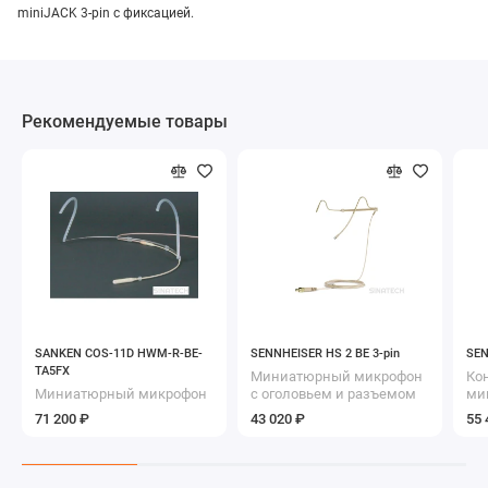
miniJACK 3-pin с фиксацией.
Рекомендуемые товары
SANKEN COS-11D HWM-R-BE-
SENNHEISER HS 2 BE 3-pin
SEN
TA5FX
Миниатюрный микрофон
Ко
Миниатюрный микрофон
с оголовьем и разъемом
ми
с оголовьем и разъемом
LEMO 3-pin
ра
71 200 ₽
43 020 ₽
55 
TA5F