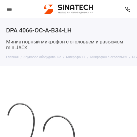
DPA 4066-OC-A-B34-LH
Миниатюрный микрофон с оголовьем и разъемом
miniJACK
Главная
Звуковое оборудование
Микрофоны
Микрофон с оголовьем
DP