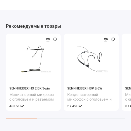
Рекомендуемые товары
SENNHEISER HS 2 BK 3-pin
SENNHEISER HSP 2-EW
SEN
Миниатюрный микрофон
Конденсаторный
Ми
с оголовьем и разъемом
микрофон с оголовьем и
с 
LEMO 3-pin
разъемом miniJACK EW
mi
43 020 ₽
57 420 ₽
37 