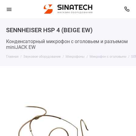
SENNHEISER HSP 4 (BEIGE EW)
Конденсаторный микрофон с оголовьем и разъемом
miniJACK EW
Главная
Звуковое оборудование
Микрофоны
Микрофон с оголовьем
SE