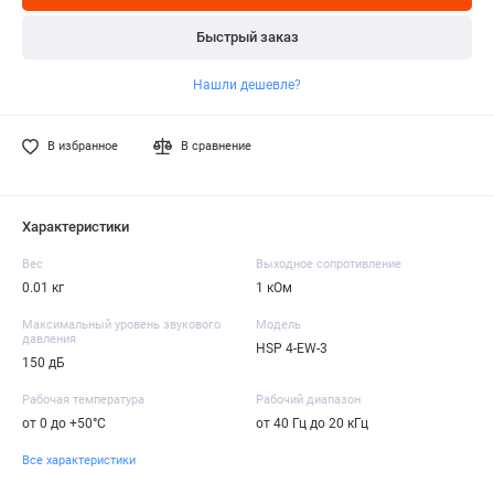
Быстрый заказ
Нашли дешевле?
В избранное
В сравнение
Характеристики
Вес
Выходное сопротивление
0.01 кг
1 кОм
Максимальный уровень звукового
Модель
давления
HSP 4-EW-3
150 дБ
Рабочая температура
Рабочий диапазон
от 0 до +50°C
от 40 Гц до 20 кГц
Все характеристики