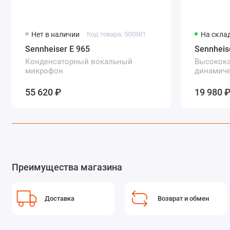
Нет в наличии
Код товара: 500881
На скла
Sennheiser E 965
Sennheis
Конденсаторный вокальный
Высокок
микрофон
динамич
55 620 ₽
19 980 
Преимущества магазина
Доставка
Возврат и обмен