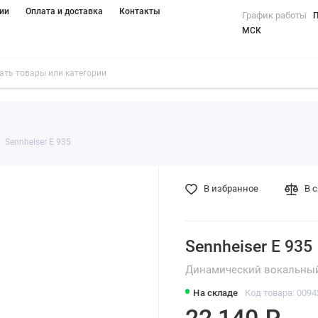
ии
Оплата и доставка
Контакты
График работы
П
МСК
Sennheiser E 935
В избранное
В 
Sennheiser E 935
Динамический вокальны
На складе
Код товара: 0094