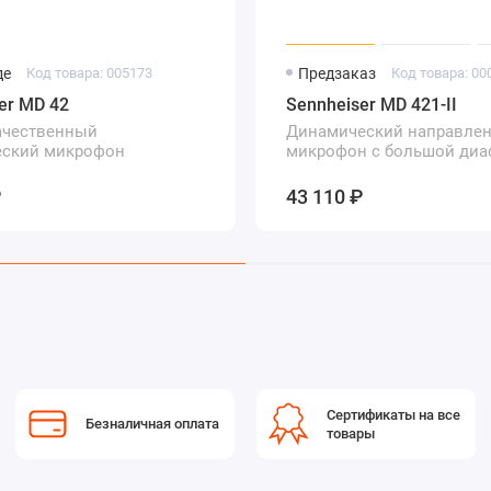
де
Код товара: 005173
Предзаказ
Код товара: 00
er MD 42
Sennheiser MD 421-II
ачественный
Динамический направле
еский микрофон
микрофон с большой диа
₽
43 110 ₽
Сертификаты на все
Безналичная оплата
товары