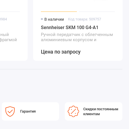
0984
В наличии
Код товара: 509757
Sennheiser SKM 100 G4-A1
нный
Ручной передатчик с облегченным
фрагмой
алюминиевым корпусом и
встроенным выключателем звука
Цена по запросу
Скидки постоянным
Гарантия
клиентам