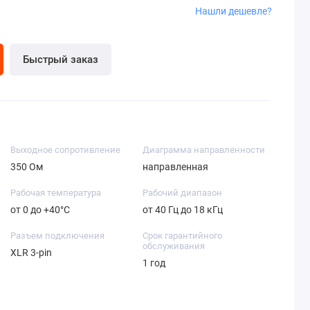
Нашли дешевле?
Быстрый заказ
Выходное сопротивление
Диаграмма направленности
350 Ом
направленная
Рабочая температура
Рабочий диапазон
от 0 до +40°C
от 40 Гц до 18 кГц
Разъем подключения
Срок гарантийного
обслуживания
XLR 3-pin
1 год