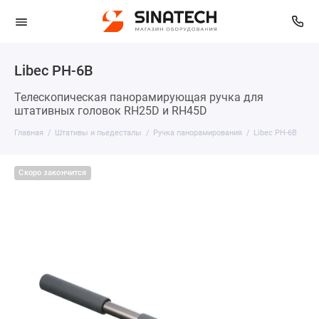
Libec PH-6B
Телескопическая панорамирующая ручка для
штативных головок RH25D и RH45D
Главная
Штативы и пьедесталы
Ручка панорамирования
Libec PH-6B
Скоро закончится