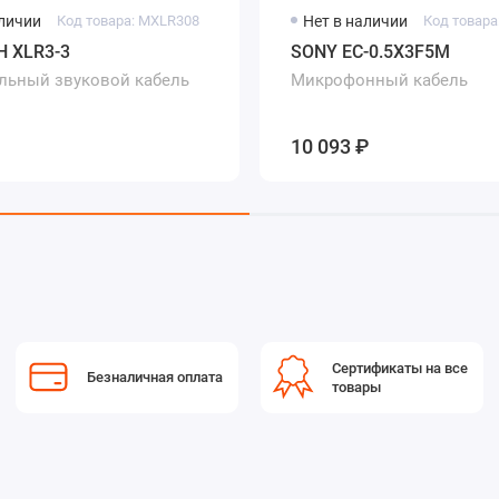
аличии
Код товара: MXLR308
Нет в наличии
Код товара
H XLR3-3
SONY EC-0.5X3F5M
льный звуковой кабель
Микрофонный кабель
10 093 ₽
Сертификаты на все
Безналичная оплата
товары