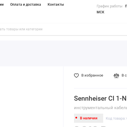
ии
Оплата и доставка
Контакты
График работы
П
МСК
В избранное
В 
Sennheiser CI 1-N
инструментальный кабель 
В наличии
Код товара: