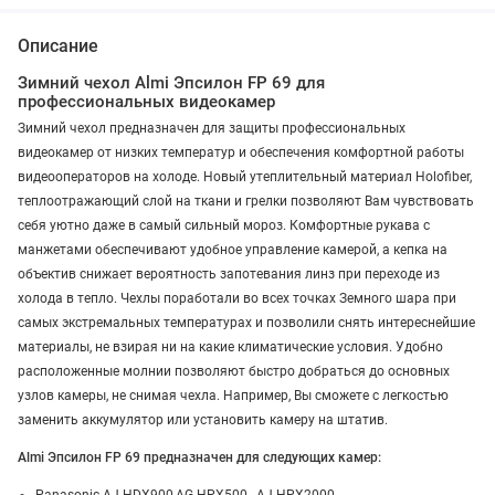
Описание
Зимний чехол Almi Эпсилон FP 69 для
профессиональных видеокамер
Зимний чехол предназначен для защиты профессиональных
видеокамер от низких температур и обеспечения комфортной работы
видеооператоров на холоде. Новый утеплительный материал Holofiber,
теплоотражающий слой на ткани и грелки позволяют Вам чувствовать
себя уютно даже в самый сильный мороз. Комфортные рукава с
манжетами обеспечивают удобное управление камерой, а кепка на
объектив снижает вероятность запотевания линз при переходе из
холода в тепло. Чехлы поработали во всех точках Земного шара при
самых экстремальных температурах и позволили снять интереснейшие
материалы, не взирая ни на какие климатические условия. Удобно
расположенные молнии позволяют быстро добраться до основных
узлов камеры, не снимая чехла. Например, Вы сможете с легкостью
заменить аккумулятор или установить камеру на штатив.
Almi Эпсилон FP 69 предназначен для следующих камер:
Panasonic AJ-HDX900,AG-HPX500, AJ-HPX2000