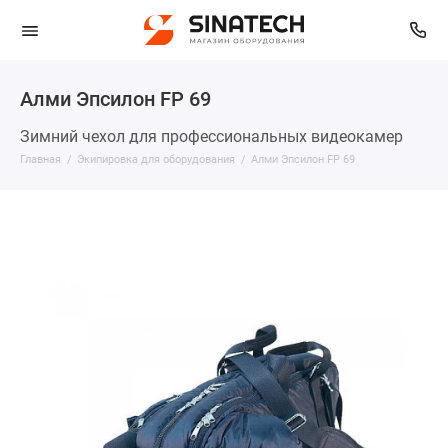
Алми Эпсилон FР 69
Зимний чехол для профессиональных видеокамер
Главная
Экипировка для оборудования
Алми Эпсилон FР 69