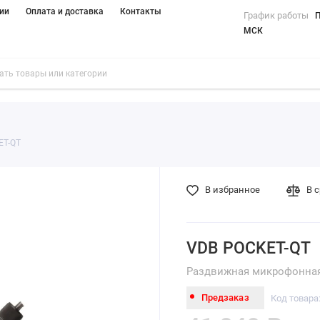
ии
Оплата и доставка
Контакты
График работы
П
МСК
ET-QT
В избранное
В 
VDB POCKET-QT
Раздвижная микрофонная 
Предзаказ
Код товара