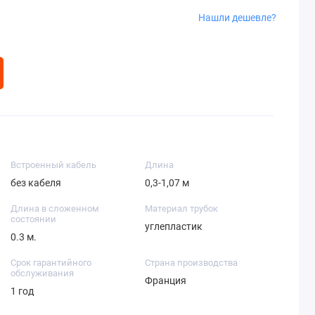
Нашли дешевле?
Встроенный кабель
Длина
без кабеля
0,3-1,07 м
Длина в сложенном
Материал трубок
состоянии
углепластик
0.3 м.
Срок гарантийного
Страна производства
обслуживания
Франция
1 год