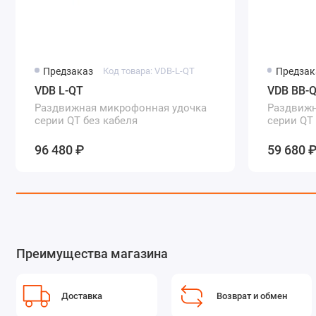
Предзаказ
Код товара: VDB-L-QT
Предзак
VDB L-QT
VDB BB-
Раздвижная микрофонная удочка
Раздвижн
серии QT без кабеля
серии QT
96 480 ₽
59 680 
Преимущества магазина
Доставка
Возврат и обмен