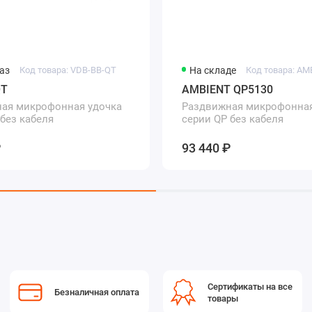
аз
Код товара: VDB-BB-QT
На складе
Код товара: AM
QT
AMBIENT QP5130
ая микрофонная удочка
Раздвижная микрофонная
 без кабеля
серии QP без кабеля
₽
93 440 ₽
Сертификаты на все
Безналичная оплата
товары