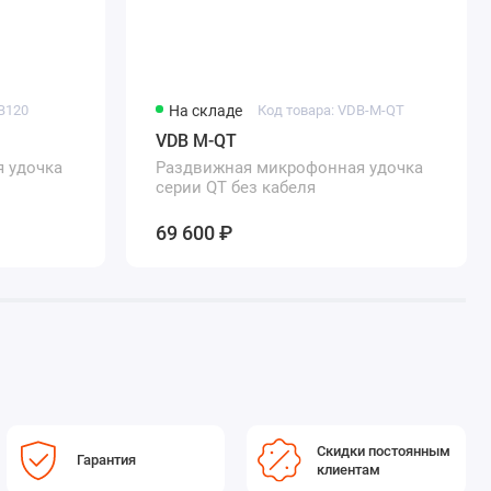
B120
На складе
Код товара: VDB-M-QT
VDB M-QT
 удочка
Раздвижная микрофонная удочка
серии QT без кабеля
69 600 ₽
Скидки постоянным
Гарантия
клиентам