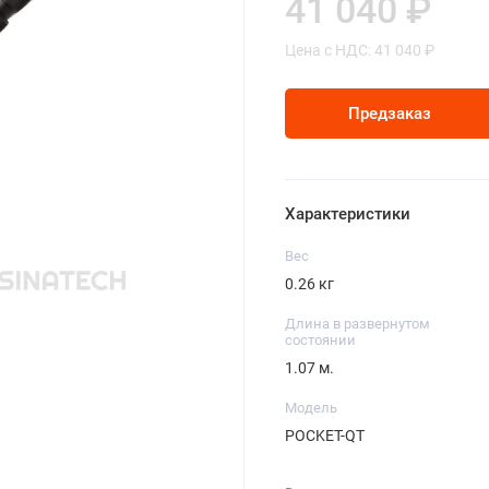
41 040 ₽
Цена с НДС: 41 040 ₽
Предзаказ
Характеристики
Вес
0.26 кг
Длина в развернутом
состоянии
1.07 м.
Модель
POCKET-QT