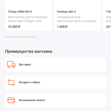
TVlogic RMK-095-S
PortKeys MH-2
TVl
Крепление для установки
Универсальное
Кр
монитора TVlogic LVM-
крепление для установки
мон
095W или SRM-095W в
портативного монитора на
15 200 ₽
1 600 ₽
20 
стойку
камеру
Преимущества магазина
Доставка
Возврат и обмен
Безналичная оплата