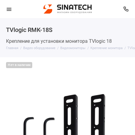
TVlogic RMK-18S
Крепление для установки монитора TVlogic 18
Главная
Видео оборудование
Видеомониторы
Крепление монитора
TVlo
Нет в наличии