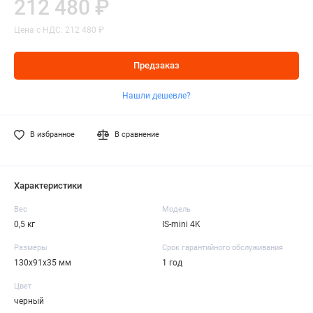
212 480 ₽
Цена с НДС: 212 480 ₽
Предзаказ
Нашли дешевле?
В избранное
В сравнение
Характеристики
Вес
Модель
0,5 кг
IS-mini 4K
Размеры
Срок гарантийного обслуживания
130х91х35 мм
1 год
Цвет
черный