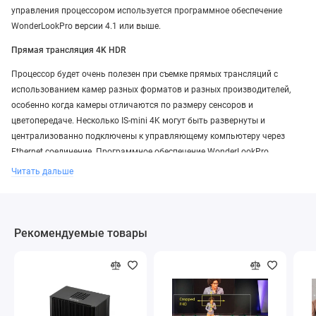
управления процессором используется программное обеспечение
WonderLookPro версии 4.1 или выше.
Прямая трансляция 4K HDR
Процессор будет очень полезен при съемке прямых трансляций с
использованием камер разных форматов и разных производителей,
особенно когда камеры отличаются по размеру сенсоров и
цветопередаче. Несколько IS-mini 4K могут быть развернуты и
централизованно подключены к управляющему компьютеру через
Ethernet соединение. Программное обеспечение WonderLookPro
обладает хорошей масштабируемостью и позволяет управлять более
Читать дальше
чем 100-ми IS-mini 4K с одного ПК. Каждый IS-mini 4K будет настроен на
правильный IDT камеры, который устранит разницу цветопередачи
между камерами или Вы можете применить свой оригинальный
внешний вид ко всем камерам.
Рекомендуемые товары
Цветовая конверсия
С помощью WonderLookPro и IS-mini 4K можно создавать цветовые
схемы для программного и контрольного мониторинга
кинопроизводства или телевизионной съемки. Это позволяет