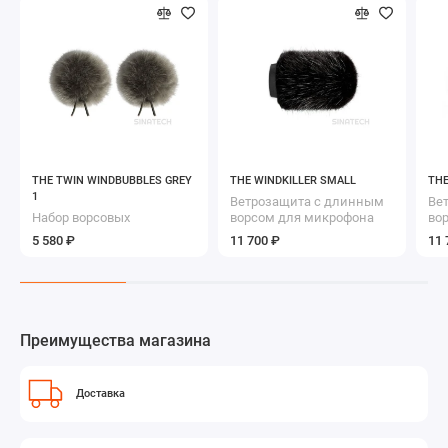
THE TWIN WINDBUBBLES GREY
THE WINDKILLER SMALL
THE
1
Ветрозащита с длинным
Ве
Набор ворсовых
ворсом для микрофона
во
ветрозащит для
типа
ти
5 580 ₽
11 700 ₽
11 
петличного микрофона
Преимущества магазина
Доставка