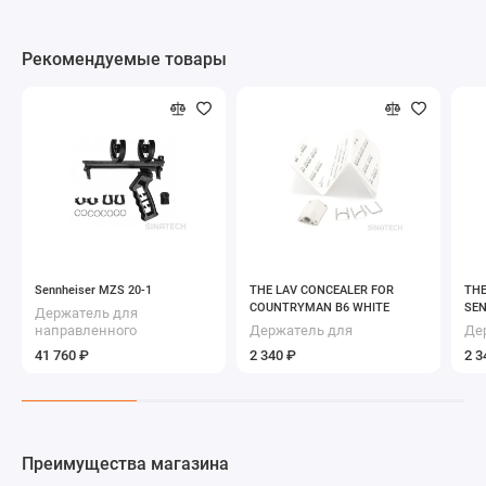
Рекомендуемые товары
Sennheiser MZS 20-1
THE LAV CONCEALER FOR
THE
COUNTRYMAN B6 WHITE
SEN
Держатель для
направленного
Держатель для
Де
микрофона
петличного микрофона
пе
41 760 ₽
2 340 ₽
2 3
COUNTRYMAN B6
SE
Преимущества магазина