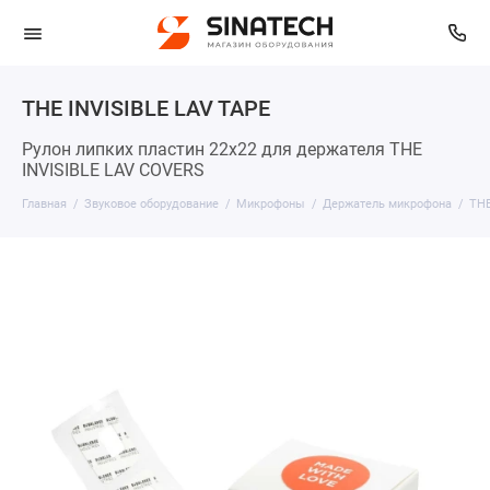
THE INVISIBLE LAV TAPE
Рулон липких пластин 22х22 для держателя THE
INVISIBLE LAV COVERS
Главная
Звуковое оборудование
Микрофоны
Держатель микрофона
THE