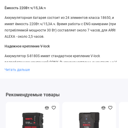
Ёмкость 220Вт.ч/15,3А.ч
Аккумуляторная батарея состоит из 24 элементов класса 18650, и
имеет ёмкость 220Вт.ч/15,3А.ч. Время работы с ENG камерами (при
потребляемой мощности 30 Вт) составляет около 7 часов, для ARRI
ALEXA - около 2,5 часов.
Надежное крепление V-lock
Аккумулятор S-8180S имеет стандартное крепление V-lock
разработанное компанией SONY. Высококачественные контакты и V-
образное крепление обеспечивают надежную установку.
Читать дальше
Выход D-tap
Для подключения периферийных устройств камеры в верхней торцевой
Рекомендуемые товары
части аккумулятора расположено гнездо D-tap с номинальным
выходным напряжением 14,4В. Максимальная нагрузка на контактах
составляет 120Вт/10А.
Индикатор состояния заряда
S-8180S имеет 4-сегментный индикатор состояния заряда. Вы всегда