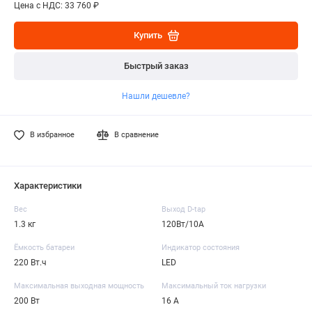
Цена с НДС: 33 760 ₽
Купить
Быстрый заказ
Нашли дешевле?
В избранное
В сравнение
Характеристики
Вес
Выход D-tap
1.3 кг
120Вт/10А
Ёмкость батареи
Индикатор состояния
220 Вт.ч
LED
Максимальная выходная мощность
Максимальный ток нагрузки
200 Вт
16 А