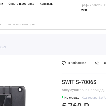
ии
Оплата и доставка
Контакты
График работы
П
МСК
006S
В избранное
В 
SWIT S-7006S
Аккумуляторная площадк
На складе
Код товара: SWA