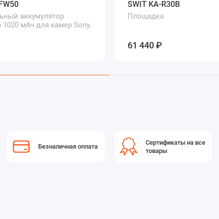
-FW50
SWIT KA-R30B
ьный аккумулятор
Площадка
 1020 мАч для камер Sony.
61 440 ₽
Сертификаты на все
Безналичная оплата
товары