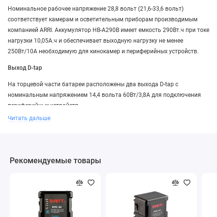
Номинальное рабочее напряжение 28,8 вольт (21,6-33,6 вольт)
соответствует камерам и осветительным приборам производимым
компанией ARRI. Аккумулятор HB-A290B имеет емкость 290Вт.ч при токе
нагрузки 10,05А.ч и обеспечивает выходную нагрузку не менее
250Вт/10А необходимую для кинокамер и периферийных устройств.
Выход D-tap
На торцевой части батареи расположены два выхода D-tap с
номинальным напряжением 14,4 вольта 60Вт/3,8А для подключения
периферийных устройств.
Читать дальше
Выход питания USB-A 10Вт
Аккумулятор имеет разъем USB-A с выходным напряжением 5 вольт и
максимальной нагрузкой 2А. Подключите Ваш смартфон или планшет
Рекомендуемые товары
к USB-A разъему и HB-A290B будет заряжать подключенное устройство.
Выход питания USB-C 60Вт
Вы можете использовать HB-A290B для автономного питания ноутбука
или планшета с портом USB-C. Аккумулятор обеспечивает выходное
напряжение 5В/3А, 9В/3А, 12В/3А, 15В/3В и 20В/3А с поддержкой