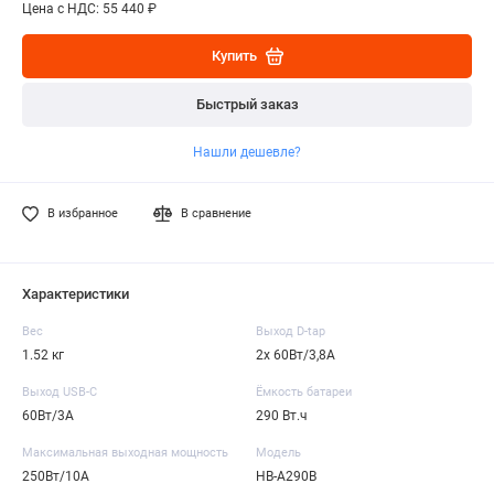
Цена с НДС: 55 440 ₽
Купить
Быстрый заказ
Нашли дешевле?
В избранное
В сравнение
Характеристики
Вес
Выход D-tap
1.52 кг
2х 60Вт/3,8А
Выход USB-C
Ёмкость батареи
60Вт/3А
290 Вт.ч
Максимальная выходная мощность
Модель
250Вт/10А
HB-A290B