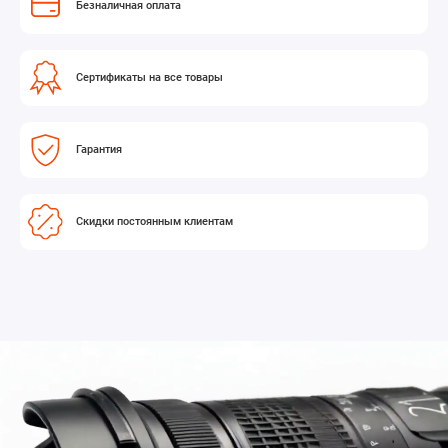
Безналичная оплата
током заряда 3 ампера. Для полного заряда 4-х аккумуляторов,
зарядному устройству потребуется приблезительно 3 часа 50 минут.
Встроенный фонарик
Сертификаты на все товары
Для установки аккумулятора на камеру в темное время суток Вы
можете воспользоваться встроенной подсветкой. Двойное нажатие
кнопки проверки состояния включает светодиодный фонарик и
Гарантия
позволяет осветить аккумуляторную площадку. Повторное нажатие
кнопки выключает свет и он автоматически отключится через 30
секунд.
Скидки постоянным клиентам