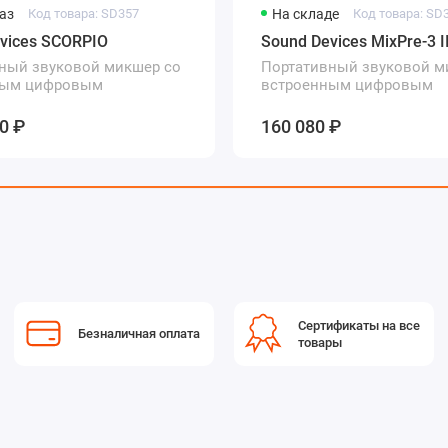
аз
Код товара: SD357
На складе
Код товара: SD
vices SCORPIO
Sound Devices MixPre-3 I
ный звуковой микшер со
Портативный звуковой м
ным цифровым
встроенным цифровым
ом
рекордером
0 ₽
160 080 ₽
Сертификаты на все
Безналичная оплата
товары