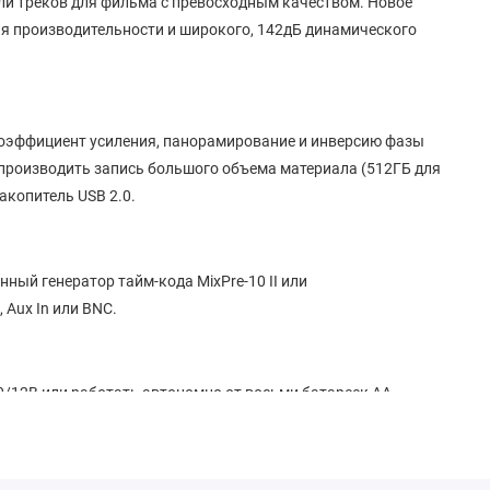
ли треков для фильма с превосходным качеством. Новое
ия производительности и широкого, 142дБ динамического
 коэффициент усиления, панорамирование и инверсию фазы
т производить запись большого объема материала (512ГБ для
акопитель USB 2.0.
ный генератор тайм-кода MixPre-10 II или
 Aux In или BNC.
20/12В или работать автономно от восьми батареек АА,
но можно приобрести адаптер L-Mount для питания микшера