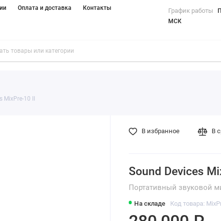
ии
Оплата и доставка
Контакты
График работы
П
МСК
 MixPre-10 II
В избранное
В 
Sound Devices Mix
Портативный звуковой м
На складе
Код товара: MixP