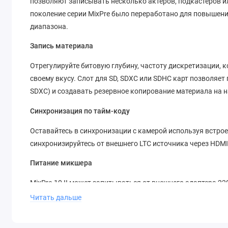
позволяют записывать несколько актеров, подкастеров и
поколение серии MixPre было переработано для повышен
диапазона.
Запись материала
Отрегулируйте битовую глубину, частоту дискретизации,
своему вкусу. Слот для SD, SDXC или SDHC карт позволяе
SDXC) и создавать резервное копирование материала на н
Синхронизация по тайм-коду
Оставайтесь в синхронизации с камерой используя встроен
синхронизируйтесь от внешнего LTC источника через HDMI,
Питание микшера
MixPre-10 II может запитываться от внешнего адаптера 2
устанавливаемых в подключаемый контейнер. Опциональ
Читать дальше
от аккумуляторов типа Sony NP-F970.