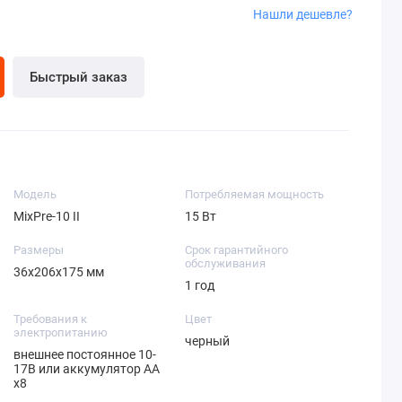
Нашли дешевле?
Быстрый заказ
Модель
Потребляемая мощность
MixPre-10 II
15 Вт
Размеры
Срок гарантийного
обслуживания
36x206x175 мм
1 год
Требования к
Цвет
электропитанию
черный
внешнее постоянное 10-
17В или аккумулятор AA
х8