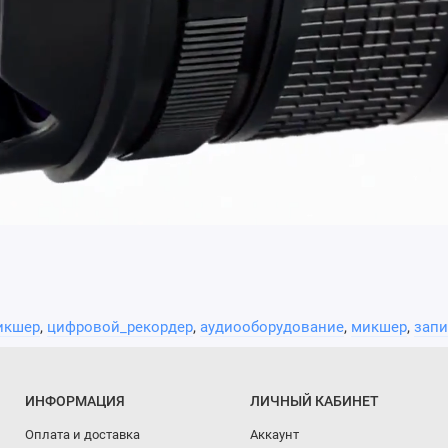
икшер
,
цифровой_рекордер
,
аудиооборудование
,
микшер
,
запи
ИНФОРМАЦИЯ
ЛИЧНЫЙ КАБИНЕТ
Оплата и доставка
Аккаунт