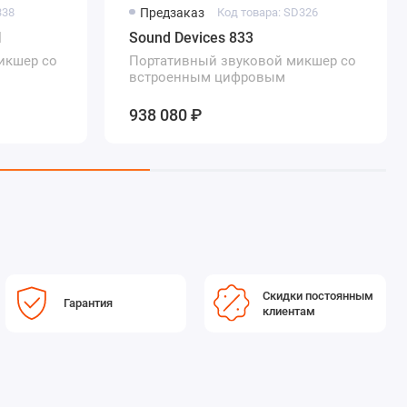
338
Предзаказ
Код товара: SD326
I
Sound Devices 833
икшер со
Портативный звуковой микшер со
встроенным цифровым
рекордером
938 080 ₽
Скидки постоянным
Гарантия
клиентам