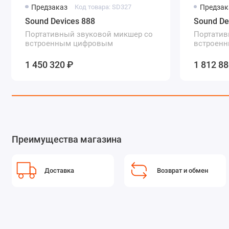
Предзаказ
Код товара: SD327
Предзак
Sound Devices 888
Sound De
Портативный звуковой микшер со
Портатив
встроенным цифровым
встроен
рекордером
рекордер
1 450 320 ₽
1 812 88
Преимущества магазина
Доставка
Возврат и обмен